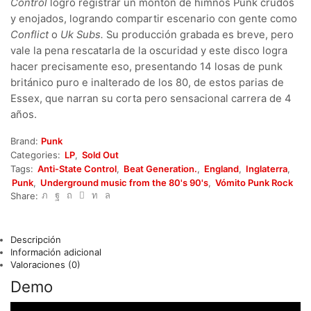
Control
logró registrar un montón de himnos Punk crudos
y enojados, logrando compartir escenario con gente como
Conflict
o
Uk Subs.
Su producción grabada es breve, pero
vale la pena rescatarla de la oscuridad y este disco logra
hacer precisamente eso, presentando 14 losas de punk
británico puro e inalterado de los 80, de estos parias de
Essex, que narran su corta pero sensacional carrera de 4
años.
Brand:
Punk
Categories:
LP
,
Sold Out
Tags:
Anti-State Control
,
Beat Generation.
,
England
,
Inglaterra
,
Punk
,
Underground music from the 80's 90's
,
Vómito Punk Rock
Share:
Descripción
Información adicional
Valoraciones (0)
Demo