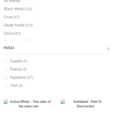
All brands
Black Metal
(122)
Crust
(37)
Death Metal
(159)
Doom
(82)
Emo / Post-HC
(21)
PAÍSES
Grindcore
(85)
Hard Rock
(48)
España
(1)
Hardcore
(153)
Francia
(1)
Heavy Metal
(91)
Inglaterra
(27)
Otros
(38)
USA
(1)
Prog
(25)
Punk
(146)
Sludge
(35)