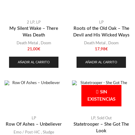
2 LP
,
LP
LP
My Silent Wake – There
Roots of the Old Oak – The
Was Death
Devil and His Wicked Ways
Death Metal
,
Doom
Death Metal
,
Doom
21,00
€
17,98
€
AÑADIR AL CARRITO
AÑADIR AL CARRITO
SIN
EXISTENCIAS
LP
LP
,
Sold Out
Row Of Ashes – Unbeliever
Statetrooper – She Got The
Look
Emo / Post-HC
,
Sludge