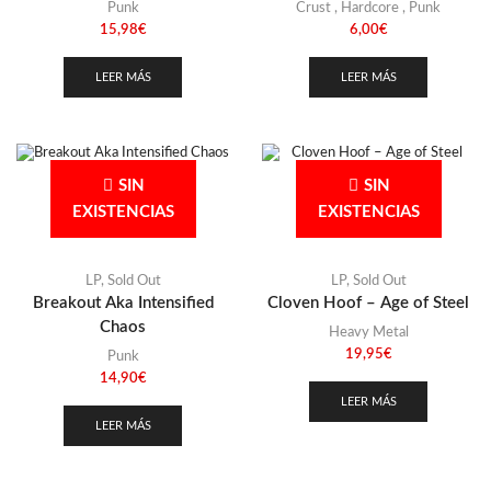
Punk
Crust
,
Hardcore
,
Punk
15,98
€
6,00
€
LEER MÁS
LEER MÁS
SIN
SIN
EXISTENCIAS
EXISTENCIAS
LP
,
Sold Out
LP
,
Sold Out
Breakout Aka Intensified
Cloven Hoof – Age of Steel
Chaos
Heavy Metal
19,95
€
Punk
14,90
€
LEER MÁS
LEER MÁS