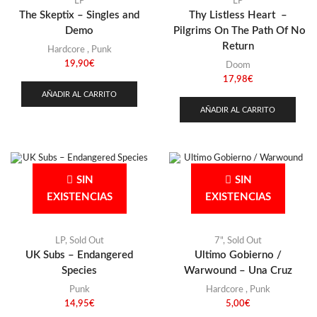
LP
LP
The Skeptix – Singles and
Thy Listless Heart –
Demo
Pilgrims On The Path Of No
Return
Hardcore
,
Punk
19,90
€
Doom
17,98
€
AÑADIR AL CARRITO
AÑADIR AL CARRITO
SIN
SIN
EXISTENCIAS
EXISTENCIAS
LP
,
Sold Out
7"
,
Sold Out
UK Subs – Endangered
Ultimo Gobierno /
Species
Warwound – Una Cruz
Punk
Hardcore
,
Punk
14,95
€
5,00
€