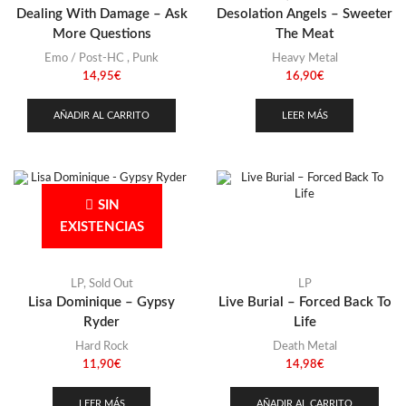
Dealing With Damage – Ask
Desolation Angels – Sweeter
More Questions
The Meat
Emo / Post-HC
,
Punk
Heavy Metal
14,95
€
16,90
€
AÑADIR AL CARRITO
LEER MÁS
SIN
EXISTENCIAS
LP
,
Sold Out
LP
Lisa Dominique – Gypsy
Live Burial – Forced Back To
Ryder
Life
Hard Rock
Death Metal
11,90
€
14,98
€
LEER MÁS
AÑADIR AL CARRITO