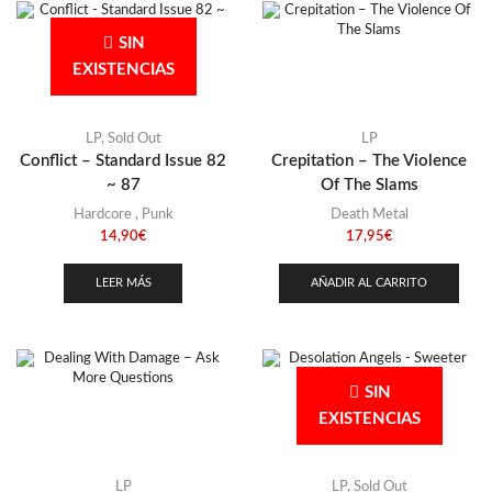
SIN
EXISTENCIAS
LP
,
Sold Out
LP
Conflict – Standard Issue 82
Crepitation – The Violence
~ 87
Of The Slams
Hardcore
,
Punk
Death Metal
14,90
€
17,95
€
LEER MÁS
AÑADIR AL CARRITO
SIN
EXISTENCIAS
LP
LP
,
Sold Out