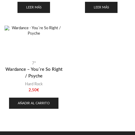
LEER MÁS
LEER MÁS
7"
Wardance – You´re So Right
/ Psyche
Hard Rock
2,50
€
AÑADIR AL CARRITO