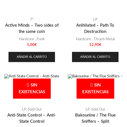
Stoner
(22)
Thrash Metal
(108)
7"
LP
Active Minds – Two sides of
Anihilated – Path To
the same coin
Destruction
Hardcore
,
Punk
Hardcore
,
Thrash Metal
5,00
€
12,90
€
AÑADIR AL CARRITO
AÑADIR AL CARRITO
SIN
SIN
EXISTENCIAS
EXISTENCIAS
LP
,
Sold Out
LP
,
Sold Out
Anti-State Control – Anti-
Bakounine / The Flue
State Control
Sniffers – Split