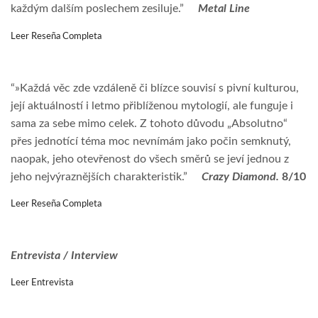
každým dalším poslechem zesiluje.”
Metal Line
Leer Reseña Completa
“»Každá věc zde vzdáleně či blízce souvisí s pivní kulturou,
její aktuálností i letmo přiblíženou mytologií, ale funguje i
sama za sebe mimo celek. Z tohoto důvodu „Absolutno“
přes jednotící téma moc nevnímám jako počin semknutý,
naopak, jeho otevřenost do všech směrů se jeví jednou z
jeho nejvýraznějších charakteristik.”
Crazy Diamond.
8/10
Leer Reseña Completa
Entrevista
/ Interview
Leer Entrevista