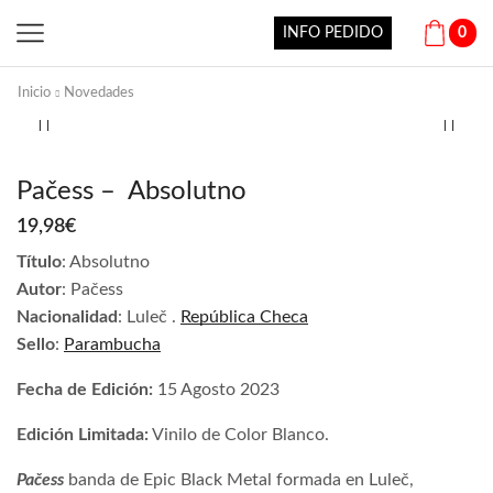
INFO PEDIDO
0
Inicio
Novedades
Pačess – Absolutno
19,98
€
Título
: Absolutno
Autor
: Pačess
Nacionalidad
: Luleč .
República Checa
Sello
:
Parambucha
Fecha de Edición:
15 Agosto 2023
Edición Limitada:
Vinilo de Color Blanco.
Pačess
banda de Epic Black Metal formada en Luleč,