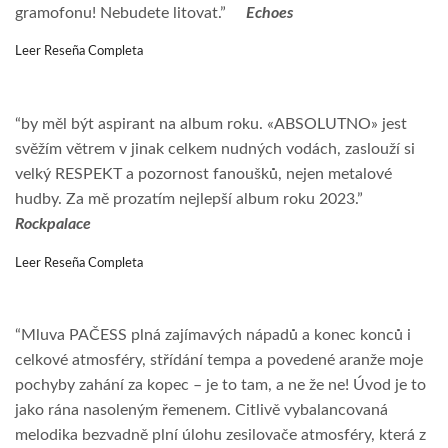
gramofonu! Nebudete litovat.”
Echoes
Leer Reseña Completa
“by měl být aspirant na album roku. «ABSOLUTNO» jest
svěžím větrem v jinak celkem nudných vodách, zaslouží si
velký RESPEKT a pozornost fanoušků, nejen metalové
hudby. Za mě prozatím nejlepší album roku 2023.”
Rockpalace
Leer Reseña Completa
“Mluva PAČESS plná zajímavých nápadů a konec konců i
celkové atmosféry, střídání tempa a povedené aranže moje
pochyby zahání za kopec – je to tam, a ne že ne! Úvod je to
jako rána nasoleným řemenem. Citlivě vybalancovaná
melodika bezvadně plní úlohu zesilovače atmosféry, která z