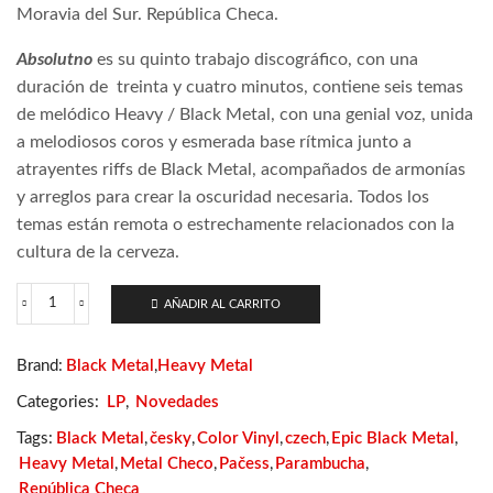
Moravia del Sur. República Checa.
Absolutno
es su quinto trabajo discográfico, con una
duración de
treinta y cuatro minutos, contiene seis temas
de melódico Heavy / Black Metal, con una genial voz, unida
a melodiosos coros y esmerada base rítmica junto a
atrayentes riffs de Black Metal, acompañados de armonías
y arreglos para crear la oscuridad necesaria. Todos los
temas están remota o estrechamente relacionados con la
cultura de la cerveza.
AÑADIR AL CARRITO
Pačess
–
Absolutno
Brand:
Black Metal
,
Heavy Metal
cantidad
Categories:
LP
,
Novedades
Tags:
Black Metal
,
česky
,
Color Vinyl
,
czech
,
Epic Black Metal
,
Heavy Metal
,
Metal Checo
,
Pačess
,
Parambucha
,
República Checa