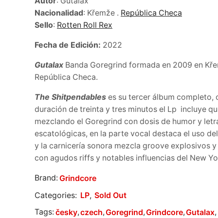
Autor
: Gutalax
Nacionalidad
: Křemže .
República Checa
Sello
:
Rotten Roll Rex
Fecha de Edición:
2022
Gutalax
Banda Goregrind formada en 2009 en Kř
República Checa.
The Shitpendables
es su tercer álbum completo, 
duración de treinta y tres minutos el Lp
incluye qu
mezclando el Goregrind con dosis de humor y letr
escatológicas, en la parte vocal destaca el uso del
y la carnicería sonora mezcla groove explosivos y
con agudos riffs y notables influencias del New Y
Brand:
Grindcore
Categories:
LP
,
Sold Out
Tags:
,
,
,
,
,
česky
czech
Goregrind
Grindcore
Gutalax