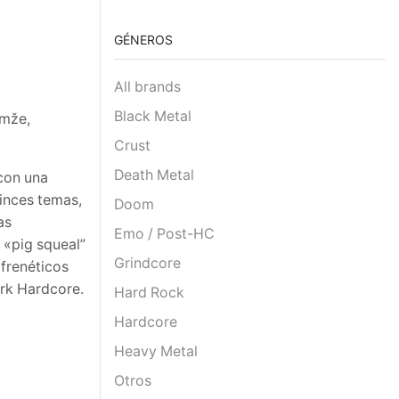
GÉNEROS
All brands
Black Metal
emže,
Crust
Death Metal
con una
inces temas,
Doom
as
Emo / Post-HC
 «pig squeal”
Grindcore
 frenéticos
ork Hardcore.
Hard Rock
Hardcore
Heavy Metal
Otros