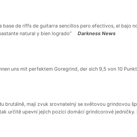
a base de riffs de guitarra sencillos pero efectivos, el baj
bastante natural y bien logrado”
Darkness News
en uns mit perfektem Goregrind, der sich 9,5 von 10 Punkt
u brutálně, mají zvuk srovnatelný se světovou grindovou špič
k určitě upevní jejich pozici domácí grindcorové jedničky.