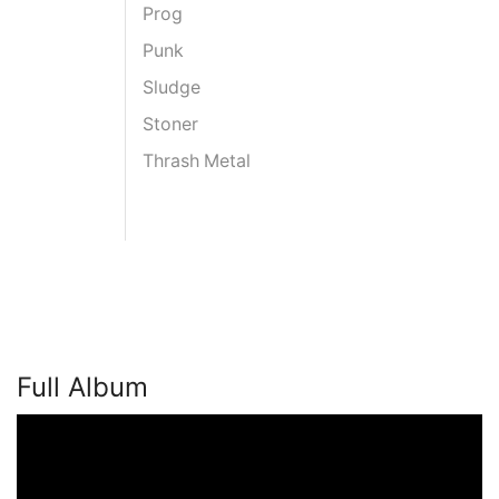
Prog
Punk
Sludge
Stoner
Thrash Metal
Full Album