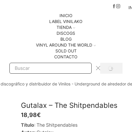
I
INICIO
LABEL VINILAKO
TIENDA
DISCOGS
BLOG
VINYL AROUND THE WORLD
SOLD OUT
CONTACTO
SEARCH
Search
input
 discográfico y distribuidor de Vinilos - Underground de alrededor d
Gutalax – The Shitpendables
18,98
€
Título
: The Shitpendables