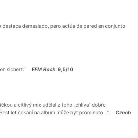
o no destaca demasiado, pero actúa de pared en conjunto
en sichert.”
FFM Rock
9,5/10
kou a citlivý mix udělal z toho „chlíva“ dobře
 Šest let čekání na album může být prominuto…”.
Czech