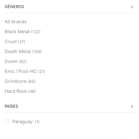
GÉNEROS
All brands
Black Metal
(122)
Crust
(37)
Death Metal
(159)
Doom
(82)
Emo / Post-HC
(21)
Grindcore
(85)
Hard Rock
(48)
Hardcore
(153)
PAÍSES
Heavy Metal
(91)
Otros
(38)
Paraguay
(1)
Prog
(25)