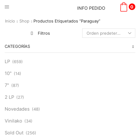
0
INFO PEDIDO
Inicio
Shop
Productos Etiquetados “Paraguay”
Filtros
CATEGORÍAS
LP
(659)
10"
(14)
7"
(87)
2 LP
(27)
Novedades
(48)
Vinilako
(34)
Sold Out
(256)