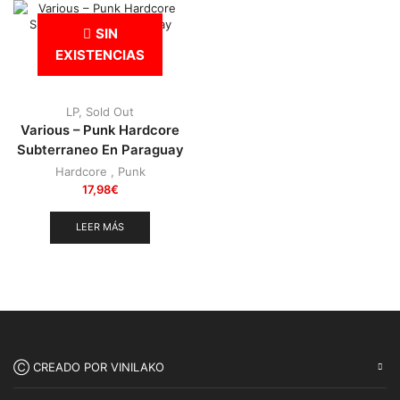
Punk
(146)
SIN
Sludge
(35)
EXISTENCIAS
Stoner
(22)
Thrash Metal
(108)
LP
,
Sold Out
Various – Punk Hardcore
Subterraneo En Paraguay
Hardcore
,
Punk
17,98
€
LEER MÁS
Ⓒ CREADO POR VINILAKO