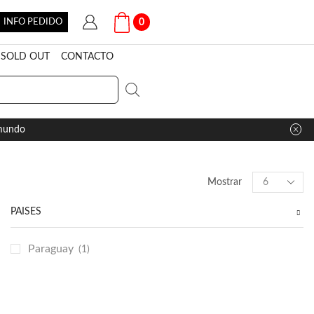
INFO PEDIDO
0
SOLD OUT
CONTACTO
 mundo
Products
Mostrar
per
page
PAÍSES
Paraguay
(1)