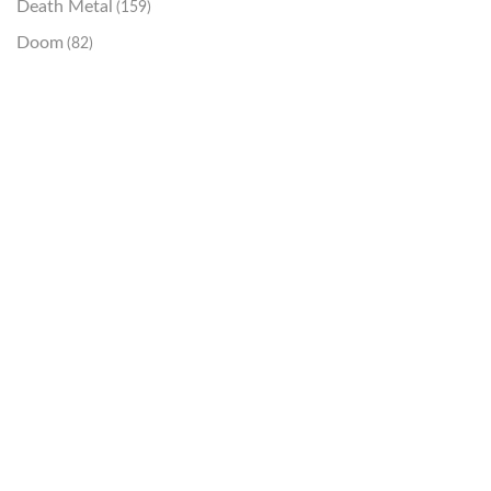
Death Metal
(159)
Doom
(82)
Emo / Post-HC
(21)
Grindcore
(85)
Hard Rock
(48)
Hardcore
(153)
Heavy Metal
(91)
Otros
(38)
Prog
(25)
Punk
(146)
Sludge
(35)
Stoner
(22)
Thrash Metal
(108)