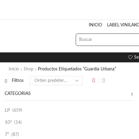
INICIO
LABEL VINILAK
Se
Inicio
Shop
Productos Etiquetados “Guardia Urbana”
Filtros
CATEGORÍAS
LP
(659)
10"
(14)
7"
(87)