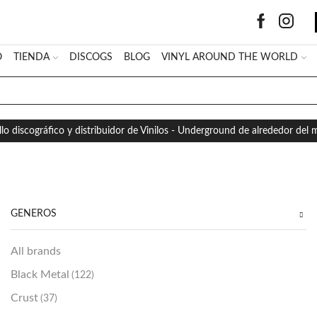
O
TIENDA
DISCOGS
BLOG
VINYL AROUND THE WORLD
SEARCH
INPUT
llo discográfico y distribuidor de Vinilos - Underground de alrededor del
GÉNEROS
All brands
Black Metal
(122)
Crust
(37)