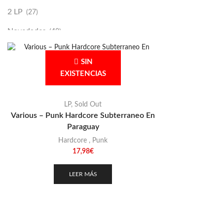
2 LP
(27)
Novedades
(48)
Vinilako
(34)
SIN
Sold Out
(256)
EXISTENCIAS
LP
,
Sold Out
Various – Punk Hardcore Subterraneo En
Paraguay
Hardcore
,
Punk
17,98
€
LEER MÁS