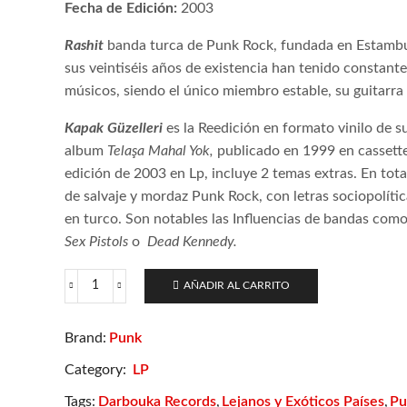
Fecha de Edición:
2003
Rashit
banda turca de Punk Rock, fundada en Estambu
sus veintiséis años de existencia han tenido constant
músicos, siendo el único miembro estable, su guitarra
Kapak Güzelleri
es la Reedición en formato vinilo de s
album
Telaşa Mahal Yok,
publicado en 1999 en cassette
edición de 2003 en Lp, incluye 2 temas extras. En tot
de salvaje y mordaz Punk Rock, con letras sociopolíti
en turco. Son notables las Influencias de bandas com
Sex Pistols
o
Dead Kennedy.
AÑADIR AL CARRITO
Rashit
–
Kapak
Punk
Brand:
Güzelleri
cantidad
Category:
LP
Darbouka Records
Lejanos y Exóticos Países
Pu
Tags:
,
,