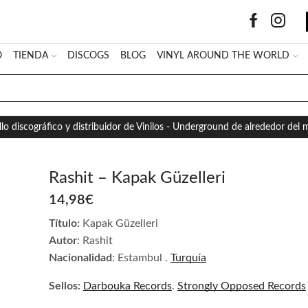
O
TIENDA
DISCOGS
BLOG
VINYL AROUND THE WORLD
SEARCH
INPUT
llo discográfico y distribuidor de Vinilos - Underground de alrededor del
Rashit – Kapak Güzelleri
14,98
€
Título:
Kapak Güzelleri
Autor
: Rashit
Nacionalidad
: Estambul .
Turquía
Sellos:
Darbouka Records
.
Strongly Opposed Records