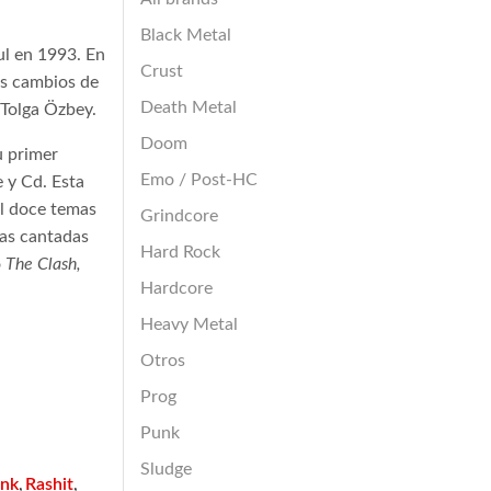
Black Metal
l en 1993. En
Crust
es cambios de
Death Metal
 Tolga Özbey.
Doom
u primer
Emo / Post-HC
 y Cd. Esta
al doce temas
Grindcore
cas cantadas
Hard Rock
o
The Clash,
Hardcore
Heavy Metal
Otros
Prog
Punk
Sludge
nk
Rashit
,
,