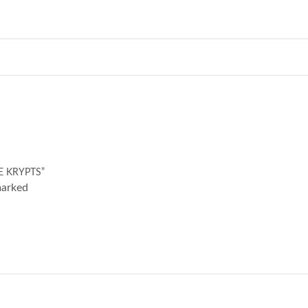
E KRYPTS”
marked