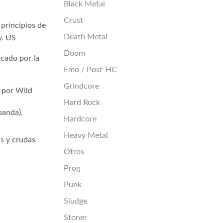
Black Metal
Crust
principios de
Death Metal
y. US
Doom
icado por la
Emo / Post-HC
Grindcore
 por Wild
Hard Rock
banda).
Hardcore
Heavy Metal
as y crudas
Otros
Prog
Punk
Sludge
Stoner