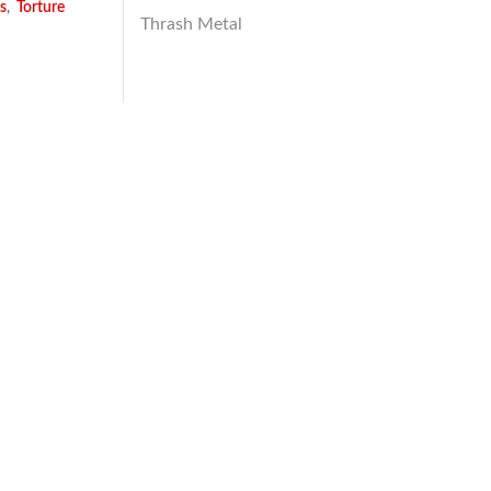
s
,
Torture
Thrash Metal