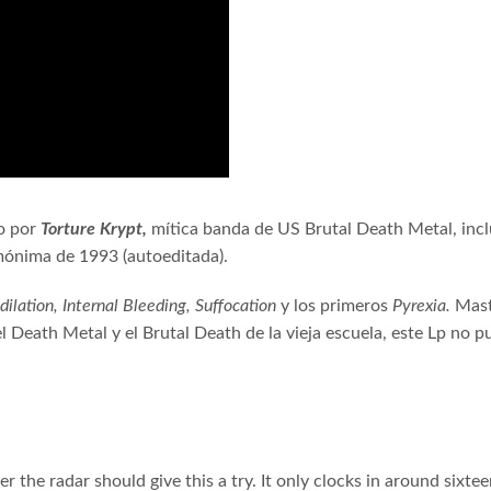
do por
Torture Krypt,
mítica banda de US Brutal Death Metal, inc
mónima de 1993 (autoeditada).
ilation, Internal Bleeding, Suffocation
y los primeros
Pyrexia.
Mast
el Death Metal y el Brutal Death de la vieja escuela, este Lp no p
 the radar should give this a try. It only clocks in around sixte