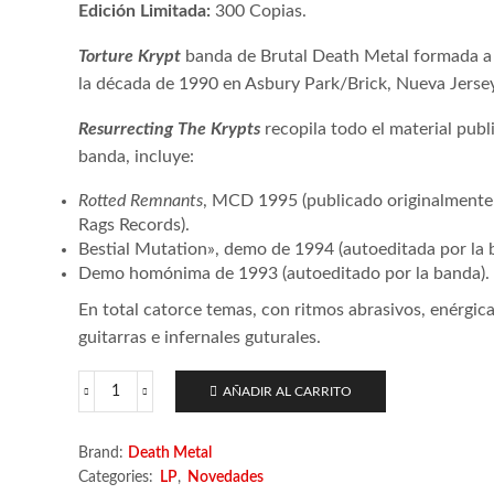
Edición Limitada:
300 Copias.
Torture Krypt
banda de Brutal Death Metal formada a 
la década de 1990 en Asbury Park/Brick, Nueva Jerse
Resurrecting The Krypts
recopila todo el material publ
banda, incluye:
Rotted Remnants
, MCD 1995 (publicado originalmente
Rags Records).
Bestial Mutation», demo de 1994 (autoeditada por la 
Demo homónima de 1993 (autoeditado por la banda).
En total catorce temas, con ritmos abrasivos, enérgic
guitarras e infernales guturales.
AÑADIR AL CARRITO
Torture
Krypt
–
Brand:
Death Metal
Resurrecting
Categories:
LP
,
Novedades
The