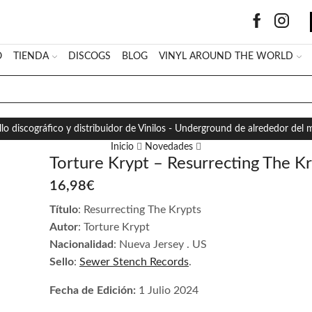
O
TIENDA
DISCOGS
BLOG
VINYL AROUND THE WORLD
SEARCH
INPUT
llo discográfico y distribuidor de Vinilos - Underground de alrededor del
Inicio
Novedades
Torture Krypt – Resurrecting The K
16,98
€
Título
: Resurrecting The Krypts
Autor
: Torture Krypt
Nacionalidad
: Nueva Jersey . US
Sello
:
Sewer Stench Records
.
Fecha de Edición:
1 Julio 2024