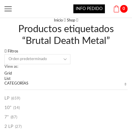
INFO PEDIDO
0
Inicio
Shop
Productos etiquetados
“Brutal Death Metal”
Filtros
View as:
Grid
List
CATEGORÍAS
LP
(659)
10"
(14)
7"
(87)
2 LP
(27)