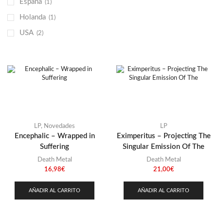
España
(1)
Otros
(38)
Holanda
(1)
Prog
(25)
USA
(2)
Punk
(146)
Sludge
(35)
Stoner
(22)
Thrash Metal
(108)
LP
,
Novedades
LP
Encephalic – Wrapped in
Eximperitus – Projecting The
Suffering
Singular Emission Of The
Death Metal
Death Metal
16,98
€
21,00
€
AÑADIR AL CARRITO
AÑADIR AL CARRITO