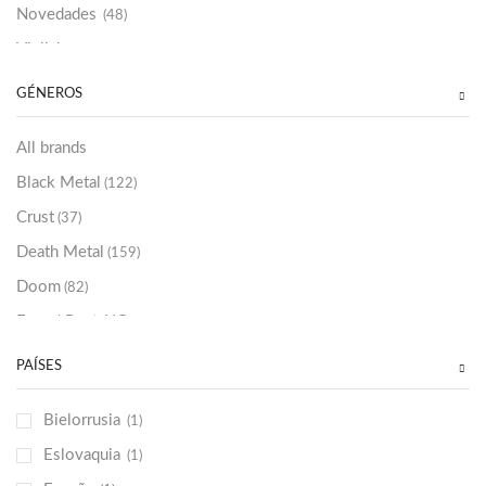
Novedades
(48)
Vinilako
(34)
Sold Out
(256)
GÉNEROS
All brands
Black Metal
(122)
Crust
(37)
Death Metal
(159)
Doom
(82)
Emo / Post-HC
(21)
Grindcore
(85)
PAÍSES
Hard Rock
(48)
Bielorrusia
(1)
Hardcore
(153)
Eslovaquia
(1)
Heavy Metal
(91)