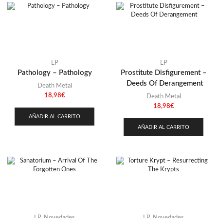
LP
LP
Pathology – Pathology
Prostitute Disfigurement –
Deeds Of Derangement
Death Metal
18,98
€
Death Metal
18,98
€
AÑADIR AL CARRITO
AÑADIR AL CARRITO
LP
,
Novedades
LP
,
Novedades