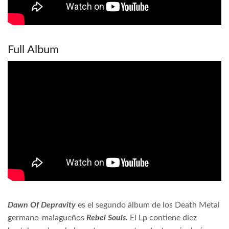
Full Album
Dawn Of Depravity
es el segundo álbum de los Death Metal
germano-malagueños
Rebel Souls.
El Lp contiene diez