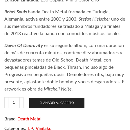
Rebel Souls
banda Death Metal formada en Turingia,
Alemania, activa entre 2000 y 2003.
Stefan Hielscher
uno de
sus miembros fundadores se trasladó a Málaga y a finales
de 2013 reactivo la banda con conocidos músicos locales.
Dawn Of Depravity
es su segundo álbum, con una duración
de más de cuarenta minutos, contiene diez abrumadores y
devastadores temas de Old School Death Metal, con
pequeñas pinceladas de Black, Thrash, incluso algo de
Progresivo en pequeñas dosis. Demoledores riffs, bajo muy
presente, aplastante doble bombo y voces desgarradoras. El
artwork es obra de
Mitchell Nolte.
AÑADIR AL CARRITO
Rebel
Souls
–
Brand:
Death Metal
Dawn
Of
Categories:
LP
,
Vinilako