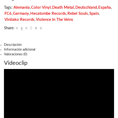
Depravity
(color)
Tags:
Alemania
,
Color Vinyl
,
Death Metal
,
Deutschland
,
España
,
cantidad
FC6
,
Germany
,
Hecatombe Records
,
Rebel Souls
,
Spain
,
Vinilako Records
,
Violence In The Veins
Share:
Descripción
Información adicional
Valoraciones (0)
Videoclip