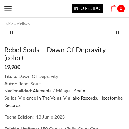
INFO PEDIDO
0
Inicio
Vinilako
Rebel Souls – Dawn Of Depravity
(color)
19,98
€
Título
: Dawn Of Depravity
Autor
: Rebel Souls
Nacionalidad
:
Alemania
/ Málaga .
Spain
Sellos
:
Violence In The Veins
,
Vinilako Records
,
Hecatombe
Records
.
Fecha Edición:
13 Junio 2023
Edición Limitada:
150 Copias. Vinilo Color Oro