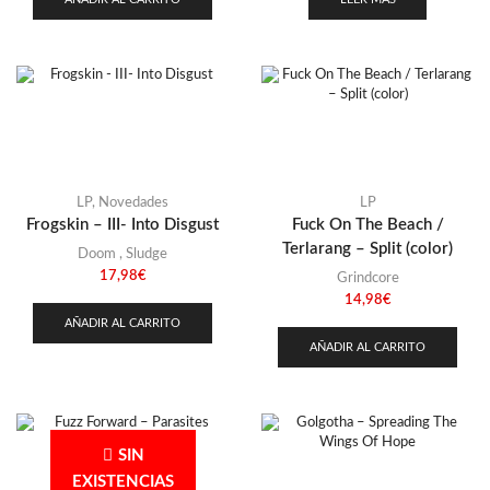
LP
,
Novedades
LP
Frogskin – III- Into Disgust
Fuck On The Beach /
Terlarang – Split (color)
Doom
,
Sludge
17,98
€
Grindcore
14,98
€
AÑADIR AL CARRITO
AÑADIR AL CARRITO
SIN
EXISTENCIAS