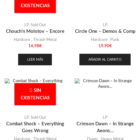
EXISTENCIAS
LP
,
Sold Out
LP
Chouch’n Molotov – Encore
Circle One – Demos & Comp
Hardcore
,
Thrash Metal
Hardcore
,
Punk
16,98
€
19,90
€
LEER MÁS
AÑADIR AL CARRITO
SIN
EXISTENCIAS
LP
,
Sold Out
LP
Combat Shock – Everything
Crimson Dawn – In Strange
Goes Wrong
Aeons…
Hardcore
,
Thrash Metal
Doom
,
Heavy Metal