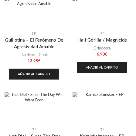
LP
7"
Guillotina – El Fenómeno De
Half Gorilla / Magnicide
Agresividad Amable
Grindcore
6,90
€
Hardcore
,
Punk
13,95
€
AÑADIR AL CARRITO
AÑADIR AL CARRITO
7"
7"