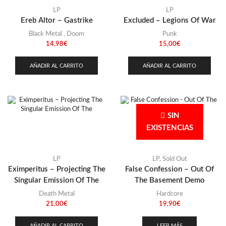
LP
LP
Ereb Altor – Gastrike
Excluded – Legions Of War
Black Metal
,
Doom
Punk
14,98
€
15,00
€
AÑADIR AL CARRITO
AÑADIR AL CARRITO
SIN
EXISTENCIAS
LP
LP
,
Sold Out
Eximperitus – Projecting The
False Confession – Out Of
Singular Emission Of The
The Basement Demo
Death Metal
Hardcore
21,00
€
19,90
€
AÑADIR AL CARRITO
LEER MÁS