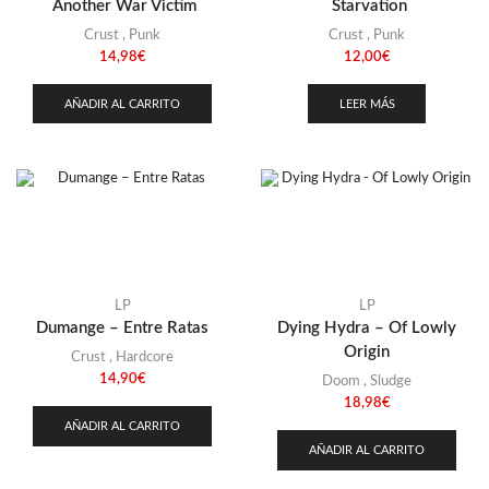
Another War Victim
Starvation
Crust
,
Punk
Crust
,
Punk
14,98
€
12,00
€
AÑADIR AL CARRITO
LEER MÁS
LP
LP
Dumange – Entre Ratas
Dying Hydra – Of Lowly
Origin
Crust
,
Hardcore
14,90
€
Doom
,
Sludge
18,98
€
AÑADIR AL CARRITO
AÑADIR AL CARRITO