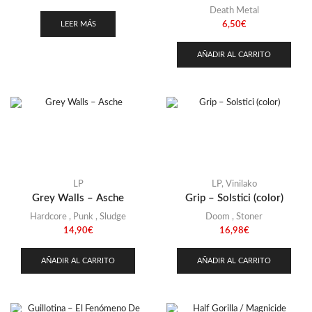
Death Metal
LEER MÁS
6,50
€
AÑADIR AL CARRITO
LP
LP
,
Vinilako
Grey Walls – Asche
Grip – Solstici (color)
Hardcore
,
Punk
,
Sludge
Doom
,
Stoner
14,90
€
16,98
€
AÑADIR AL CARRITO
AÑADIR AL CARRITO