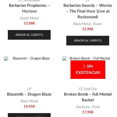
LP
,
Novedades
LP
Barbarian Prophecies –
Barbarian Swords – Worms
Horizon
– The Final Hour (Live at
Rocksound)
Death Metal
15,98
€
Black Metal
,
Doom
15,98
€
AÑADIR AL CARRITO
AÑADIR AL CARRITO
SIN
EXISTENCIAS
LP
LP
,
Sold Out
Blazemth – Dragon Blaze
Broken Bomb – Full Mental
Racket
Black Metal
14,95
€
Hardcore
,
Punk
17,98
€