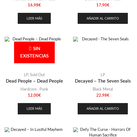
16,98
€
17,90
€
LEER MÁS
AÑADIR AL CARRITO
SIN
EXISTENCIAS
LP
,
Sold Out
LP
Dead People – Dead People
Decayed – The Seven Seals
Hardcore
,
Punk
Black Metal
12,00
€
22,98
€
LEER MÁS
AÑADIR AL CARRITO