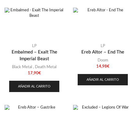
LP
LP
Embalmed – Exalt The
Ereb Altor – End The
Imperial Beast
Doom
14,98
€
Black Metal
,
Death Metal
17,90
€
AÑADIR AL CARRITO
AÑADIR AL CARRITO