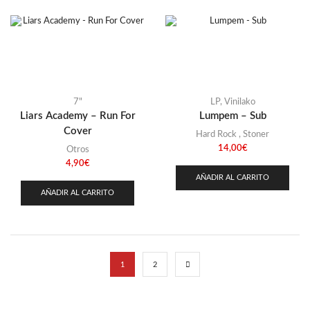
7"
LP
,
Vinilako
Liars Academy – Run For
Lumpem – Sub
Cover
Hard Rock
,
Stoner
14,00
€
Otros
4,90
€
AÑADIR AL CARRITO
AÑADIR AL CARRITO
1
2