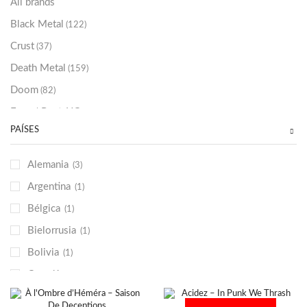
All brands
Black Metal
(122)
Crust
(37)
Death Metal
(159)
Doom
(82)
Emo / Post-HC
(21)
PAÍSES
Grindcore
(85)
Hard Rock
(48)
Alemania
(3)
Hardcore
(153)
Argentina
(1)
Heavy Metal
(91)
Bélgica
(1)
Otros
(38)
Bielorrusia
(1)
Prog
(25)
Bolivia
(1)
Punk
(146)
Canadá
(2)
Sludge
(35)
Chile
(1)