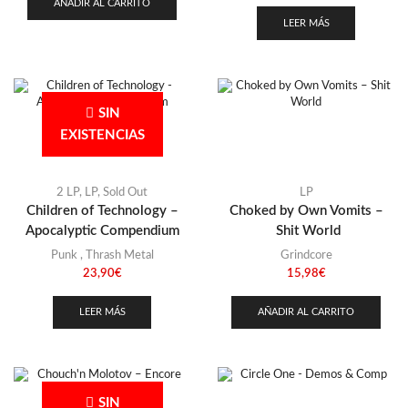
AÑADIR AL CARRITO
LEER MÁS
SIN
EXISTENCIAS
2 LP
,
LP
,
Sold Out
LP
Children of Technology –
Choked by Own Vomits –
Apocalyptic Compendium
Shit World
Punk
,
Thrash Metal
Grindcore
23,90
€
15,98
€
LEER MÁS
AÑADIR AL CARRITO
SIN