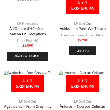
Stoner
(22)
SIN
Colombia
(2)
EXISTENCIAS
Thrash Metal
(108)
Dinamarca
(1)
España
(24)
LP
,
Novedades
LP
,
Sold Out
Finlandia
(3)
À l’Ombre d’Héméra –
Acidez – In Punk We Thrash
Saison De Deceptions
Francia
Hardcore
,
Punk
,
Thrash Metal
(4)
19,98
€
Emo / Post-HC
Grecia
(2)
25,00
€
Holanda
LEER MÁS
(2)
AÑADIR AL CARRITO
Italia
(4)
Japón
(1)
Malasia
(1)
SIN
SIN
México
(3)
EXISTENCIAS
EXISTENCIAS
Polonia
(3)
Portugal
(2)
LP
,
Sold Out
LP
,
Sold Out
República Checa
(4)
Agathocles – From Grey …….
Ànteros – Cuerpos Celestes