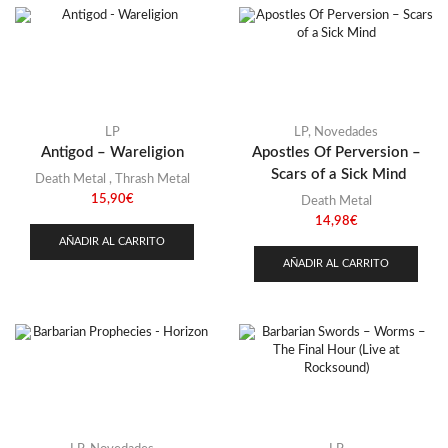
LP
LP
,
Novedades
Antigod – Wareligion
Apostles Of Perversion –
Scars of a Sick Mind
Death Metal
,
Thrash Metal
15,90
€
Death Metal
14,98
€
AÑADIR AL CARRITO
AÑADIR AL CARRITO