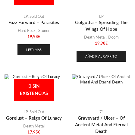
LP
,
Sold Out
LP
Fuzz Forward – Parasites
Golgotha – Spreading The
Wings Of Hope
Hard Rock
,
Stoner
19,98
€
Death Metal
,
Doom
19,98
€
LEER MÁS
AÑADIR AL CARRITO
SIN
EXISTENCIAS
LP
,
Sold Out
7"
Gorelust – Reign Of Lunacy
Graveyard / Ulcer – Of
Ancient Metal And Eternal
Death Metal
Death
17,95
€