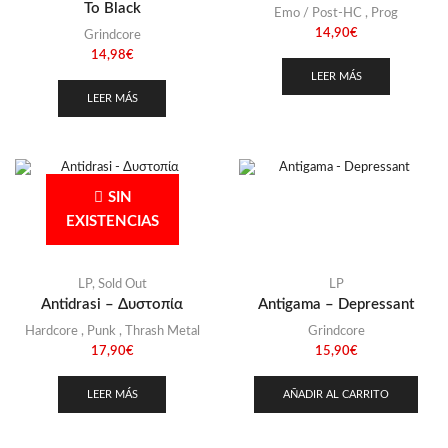
To Black
Emo / Post-HC
,
Prog
Rusia
(1)
14,90
€
Grindcore
Singapur
(2)
14,98
€
LEER MÁS
Suecia
(7)
LEER MÁS
Ucrania
(1)
USA
(9)
SIN
EXISTENCIAS
LP
,
Sold Out
LP
Antidrasi – Δυστοπία
Antigama – Depressant
Hardcore
,
Punk
,
Thrash Metal
Grindcore
17,90
€
15,90
€
LEER MÁS
AÑADIR AL CARRITO