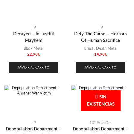
LP
LP
Decayed – In Lustful
Defy The Curse – Horrors
Mayhem
Of Human Sacrifice
Black Metal
Crust
,
Death Metal
22,98
€
14,98
€
AÑADIR AL CARRITO
AÑADIR AL CARRITO
SIN
EXISTENCIAS
LP
10"
,
Sold Out
Depopulation Department –
Depopulation Department –