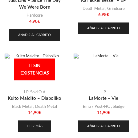
Just Die! – Since The Day
Karnickelmesser – EP
We Were Born
Death Metal
,
Grindcore
6,98
€
Hardcore
4,90
€
AÑADIR AL CARRITO
AÑADIR AL CARRITO
SIN
EXISTENCIAS
LP
,
Sold Out
LP
Kulto Maldito – Diaboliko
LaMorte – Vie
Black Metal
,
Death Metal
Emo / Post-HC
,
Sludge
14,90
€
11,90
€
LEER MÁS
AÑADIR AL CARRITO