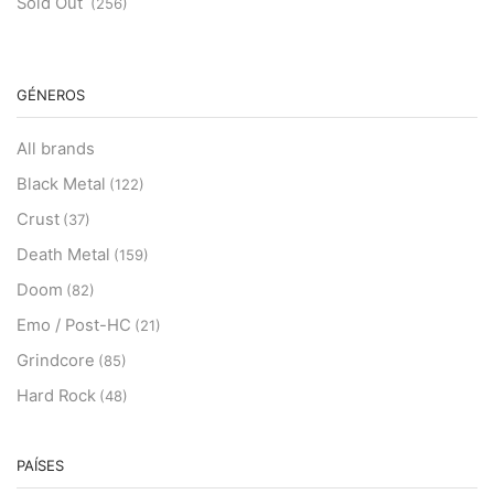
Sold Out
(256)
GÉNEROS
All brands
Black Metal
(122)
Crust
(37)
Death Metal
(159)
Doom
(82)
Emo / Post-HC
(21)
Grindcore
(85)
Hard Rock
(48)
Hardcore
(153)
Heavy Metal
PAÍSES
(91)