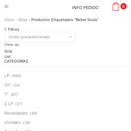
0
INFO PEDIDO
Inicio
Shop
Productos Etiquetados “Rebel Souls”
Filtros
View as:
Grid
List
CATEGORÍAS
LP
(659)
10"
(14)
7"
(87)
2 LP
(27)
Novedades
(48)
Vinilako
(34)