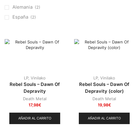
Otros
(38)
Alemania
(2)
Prog
(25)
España
(2)
Punk
(146)
Sludge
(35)
Stoner
(22)
Thrash Metal
(108)
LP
,
Vinilako
LP
,
Vinilako
Rebel Souls – Dawn Of
Rebel Souls – Dawn Of
Depravity
Depravity (color)
Death Metal
Death Metal
17,98
€
19,98
€
AÑADIR AL CARRITO
AÑADIR AL CARRITO