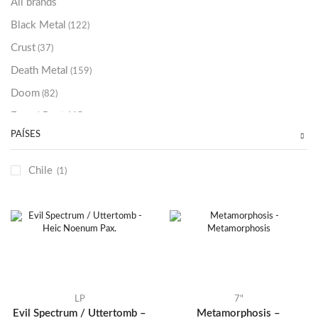
All brands
Black Metal
(122)
Crust
(37)
Death Metal
(159)
Doom
(82)
Emo / Post-HC
(21)
PAÍSES
Grindcore
(85)
Hard Rock
(48)
Chile
(1)
Hardcore
(153)
Heavy Metal
(91)
Otros
(38)
Prog
(25)
Punk
(146)
Sludge
(35)
LP
7"
Evil Spectrum / Uttertomb –
Metamorphosis –