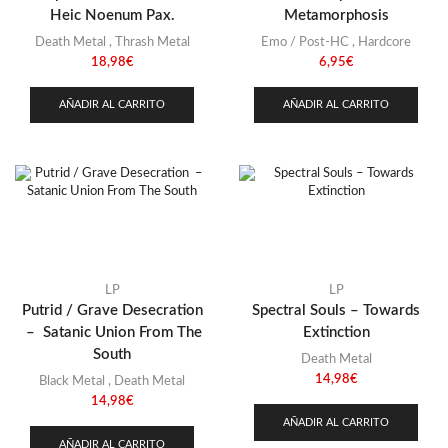
Stoner
(22)
Heic Noenum Pax.
Metamorphosis
Thrash Metal
(108)
Death Metal
,
Thrash Metal
Emo / Post-HC
,
Hardcore
18,98
€
6,95
€
AÑADIR AL CARRITO
AÑADIR AL CARRITO
LP
LP
Putrid / Grave Desecration
Spectral Souls – Towards
– Satanic Union From The
Extinction
South
Death Metal
14,98
€
Black Metal
,
Death Metal
14,98
€
AÑADIR AL CARRITO
AÑADIR AL CARRITO