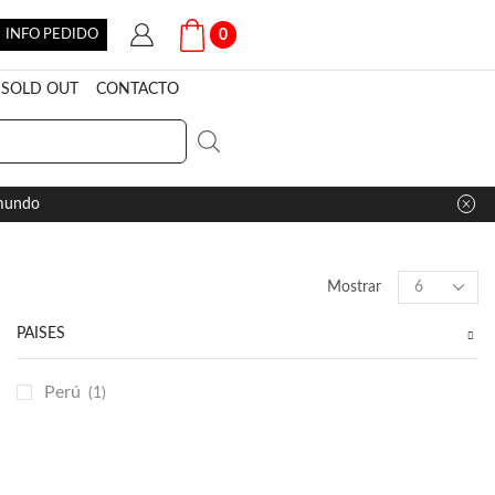
INFO PEDIDO
0
SOLD OUT
CONTACTO
 mundo
Products
Mostrar
per
page
PAÍSES
Perú
(1)