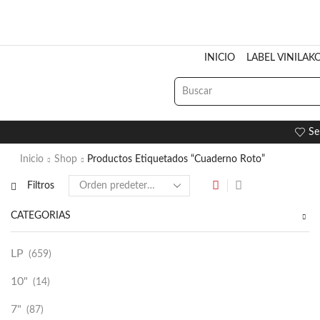
INICIO
LABEL VINILAK
Se
Inicio
Shop
Productos Etiquetados “Cuaderno Roto”
Filtros
CATEGORÍAS
LP
(659)
10"
(14)
7"
(87)