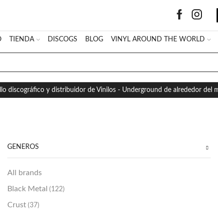
O
TIENDA
DISCOGS
BLOG
VINYL AROUND THE WORLD
SEARCH
INPUT
llo discográfico y distribuidor de Vinilos - Underground de alrededor del
GÉNEROS
All brands
Black Metal
(122)
Crust
(37)