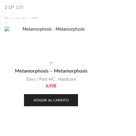
2 LP
(27)
Novedades
(48)
Vinilako
(34)
Sold Out
(256)
7"
Metamorphosis – Metamorphosis
Emo / Post-HC
,
Hardcore
6,95
€
AÑADIR AL CARRITO