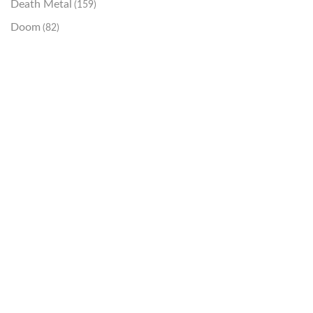
Death Metal
(159)
Doom
(82)
Emo / Post-HC
(21)
Grindcore
(85)
Hard Rock
(48)
Hardcore
(153)
Heavy Metal
(91)
Otros
(38)
Prog
(25)
Punk
(146)
Sludge
(35)
Stoner
(22)
Thrash Metal
(108)