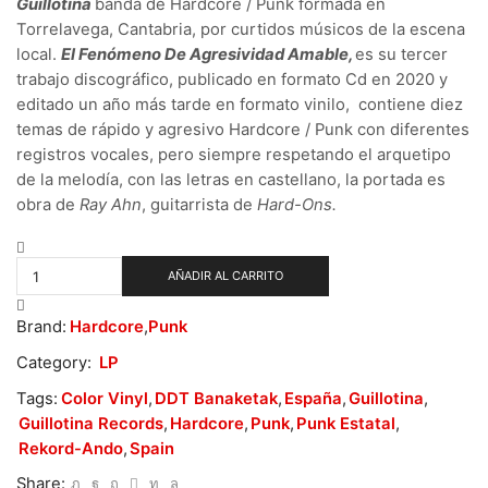
Guillotina
banda de Hardcore / Punk formada en
Torrelavega, Cantabria, por curtidos músicos de la escena
local.
El Fenómeno De Agresividad Amable,
es su tercer
trabajo discográfico, publicado en formato Cd en 2020 y
editado un año más tarde en formato vinilo,
contiene diez
temas de rápido y agresivo Hardcore / Punk con diferentes
registros vocales, pero siempre respetando el arquetipo
de la melodía, con las letras en castellano, la portada es
obra de
Ray Ahn
, guitarrista de
Hard-Ons.
Guillotina
–
AÑADIR AL CARRITO
El
Fenómeno
De
Brand:
Hardcore
,
Punk
Agresividad
Category:
LP
Amable
cantidad
Tags:
Color Vinyl
,
DDT Banaketak
,
España
,
Guillotina
,
Guillotina Records
,
Hardcore
,
Punk
,
Punk Estatal
,
Rekord-Ando
,
Spain
Share: