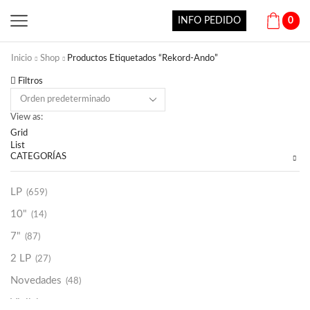
INFO PEDIDO
0
Inicio
Shop
Productos Etiquetados “Rekord-Ando”
Filtros
View as:
Grid
List
CATEGORÍAS
LP
(659)
10"
(14)
7"
(87)
2 LP
(27)
Novedades
(48)
Vinilako
(34)