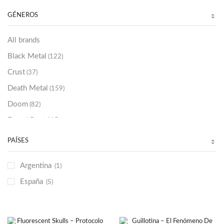
Sold Out
(256)
GÉNEROS
All brands
Black Metal
(122)
Crust
(37)
Death Metal
(159)
Doom
(82)
Emo / Post-HC
(21)
Grindcore
(85)
PAÍSES
Hard Rock
(48)
Argentina
(1)
Hardcore
(153)
España
(5)
Heavy Metal
(91)
Otros
(38)
Prog
(25)