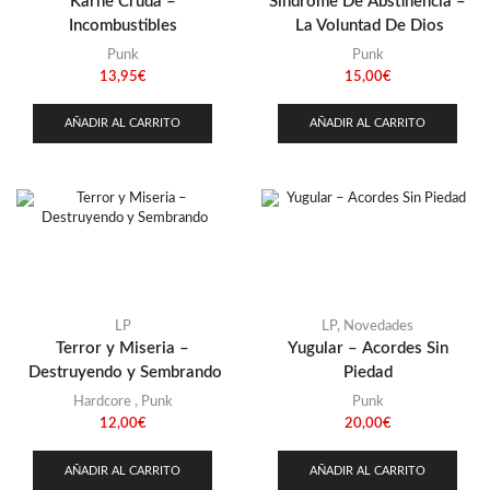
Karne Cruda –
Síndrome De Abstinencia –
Incombustibles
La Voluntad De Dios
Punk
Punk
13,95
€
15,00
€
AÑADIR AL CARRITO
AÑADIR AL CARRITO
LP
LP
,
Novedades
Terror y Miseria –
Yugular – Acordes Sin
Destruyendo y Sembrando
Piedad
Hardcore
,
Punk
Punk
12,00
€
20,00
€
AÑADIR AL CARRITO
AÑADIR AL CARRITO