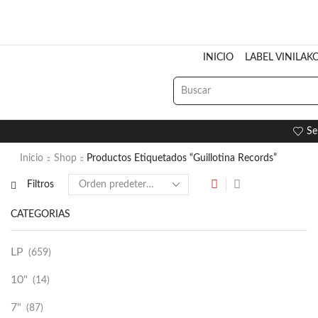
INICIO
LABEL VINILAK
Se
Inicio
Shop
Productos Etiquetados “Guillotina Records”
Filtros
CATEGORÍAS
LP
(659)
10"
(14)
7"
(87)