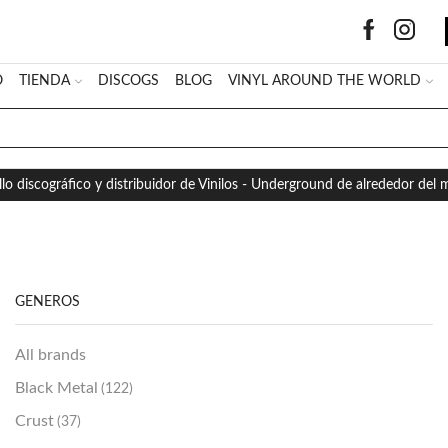
O
TIENDA
DISCOGS
BLOG
VINYL AROUND THE WORLD
SEARCH
INPUT
llo discográfico y distribuidor de Vinilos - Underground de alrededor del
GÉNEROS
All brands
Black Metal
(122)
Crust
(37)