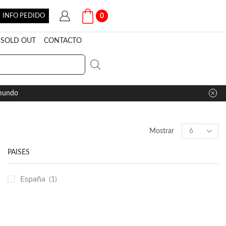
INFO PEDIDO
0
SOLD OUT
CONTACTO
 mundo
Products
Mostrar
per
page
PAÍSES
España
(1)