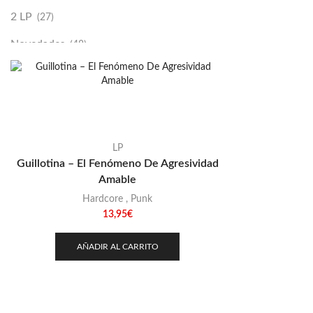
2 LP
(27)
Novedades
(48)
Vinilako
(34)
Sold Out
(256)
LP
Guillotina – El Fenómeno De Agresividad
Amable
Hardcore
,
Punk
13,95
€
AÑADIR AL CARRITO