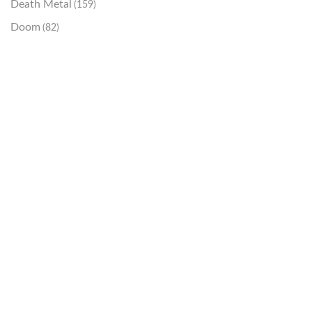
Death Metal
(159)
Doom
(82)
Emo / Post-HC
(21)
Grindcore
(85)
Hard Rock
(48)
Hardcore
(153)
Heavy Metal
(91)
Otros
(38)
Prog
(25)
Punk
(146)
Sludge
(35)
Stoner
(22)
Thrash Metal
(108)