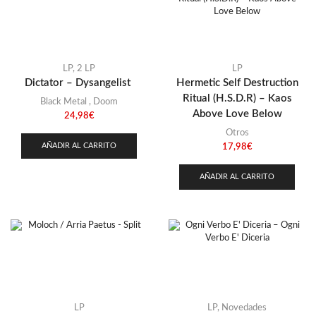
Stoner
(22)
Thrash Metal
(108)
LP
,
2 LP
LP
Dictator – Dysangelist
Hermetic Self Destruction
Ritual (H.S.D.R) – Kaos
Black Metal
,
Doom
Above Love Below
24,98
€
Otros
AÑADIR AL CARRITO
17,98
€
AÑADIR AL CARRITO
LP
LP
,
Novedades