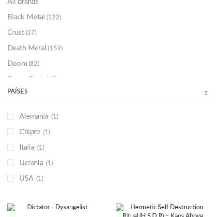
All brands
Black Metal
(122)
Crust
(37)
Death Metal
(159)
Doom
(82)
Emo / Post-HC
(21)
PAÍSES
Grindcore
(85)
Hard Rock
(48)
Alemania
(1)
Hardcore
(153)
Chipre
(1)
Heavy Metal
(91)
Italia
(1)
Otros
(38)
Ucrania
(1)
Prog
(25)
USA
(1)
Punk
(146)
Sludge
(35)