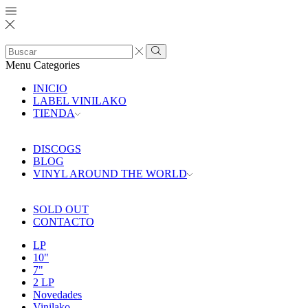
Search
input
Search
Menu
Categories
INICIO
LABEL VINILAKO
TIENDA
DISCOGS
BLOG
VINYL AROUND THE WORLD
SOLD OUT
CONTACTO
LP
10"
7"
2 LP
Novedades
Vinilako