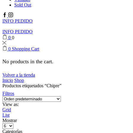
Sold Out
Facebook
Instagram
INFO PEDIDO
INFO PEDIDO
0
0
0
Shopping Cart
No products in the cart.
Volver a la tienda
Inicio
Shop
Productos etiquetados “Chipre”
Filtros
View as:
Grid
List
Mostrar
Products
per
Categorías