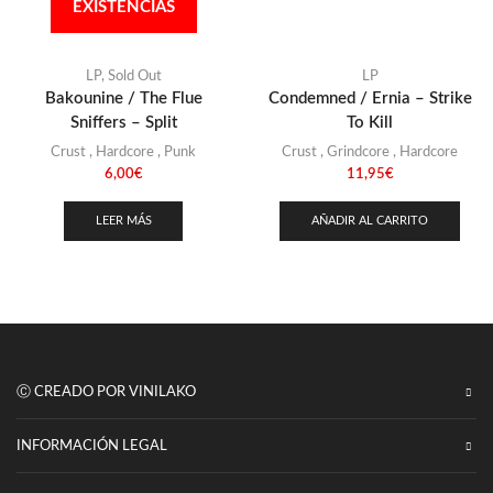
Stoner
(22)
EXISTENCIAS
Thrash Metal
(108)
LP
,
Sold Out
LP
Bakounine / The Flue
Condemned / Ernia – Strike
Sniffers – Split
To Kill
Crust
,
Hardcore
,
Punk
Crust
,
Grindcore
,
Hardcore
6,00
€
11,95
€
LEER MÁS
AÑADIR AL CARRITO
Ⓒ CREADO POR VINILAKO
INFORMACIÓN LEGAL