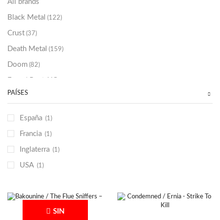
All brands
Black Metal
(122)
Crust
(37)
Death Metal
(159)
Doom
(82)
Emo / Post-HC
(21)
PAÍSES
Grindcore
(85)
Hard Rock
(48)
España
(1)
Hardcore
(153)
Francia
(1)
Heavy Metal
(91)
Inglaterra
(1)
Otros
(38)
USA
(1)
Prog
(25)
Punk
(146)
Sludge
(35)
SIN