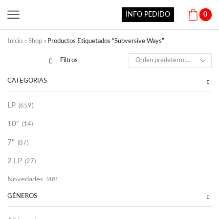
INFO PEDIDO
0
Inicio
Shop
Productos Etiquetados “Subversive Ways”
Filtros
CATEGORÍAS
LP
(659)
10"
(14)
7"
(87)
2 LP
(27)
Novedades
(48)
GÉNEROS
Vinilako
(34)
Sold Out
(256)