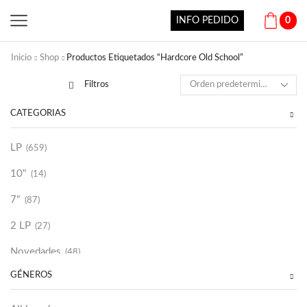
INFO PEDIDO
0
Inicio
Shop
Productos Etiquetados “Hardcore Old School”
Filtros
CATEGORÍAS
LP
(659)
10"
(14)
7"
(87)
2 LP
(27)
Novedades
(48)
GÉNEROS
Vinilako
(34)
Sold Out
(256)