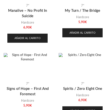
7"
7"
Manalive – No Profit In
My Turn / The Bridge
Suicide
Hardcore
5,90
€
Hardcore
6,90
€
AÑADIR AL CARRITO
AÑADIR AL CARRITO
7"
7"
Signs of Hope – First And
Spirits / Zero Eight One
Foremost
Hardcore
6,90
€
Hardcore
5,90
€