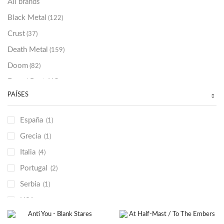
All brands
Black Metal
(122)
Crust
(37)
Death Metal
(159)
Doom
(82)
Emo / Post-HC
(21)
PAÍSES
Grindcore
(85)
Hard Rock
(48)
España
(1)
Hardcore
(153)
Grecia
(1)
Heavy Metal
(91)
Italia
(4)
Otros
(38)
Portugal
(2)
Prog
(25)
Serbia
(1)
Punk
(146)
USA
(9)
Sludge
(35)