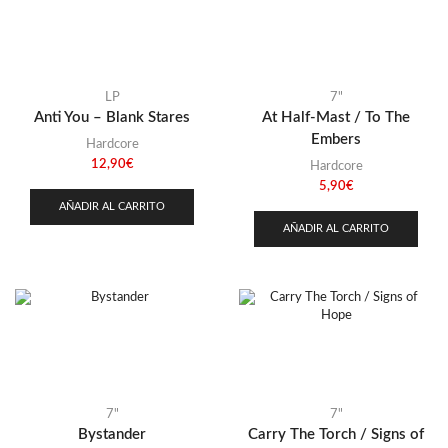
Stoner
(22)
Thrash Metal
(108)
LP
7"
Anti You – Blank Stares
At Half-Mast / To The
Embers
Hardcore
12,90
€
Hardcore
5,90
€
AÑADIR AL CARRITO
AÑADIR AL CARRITO
7"
7"
Bystander
Carry The Torch / Signs of