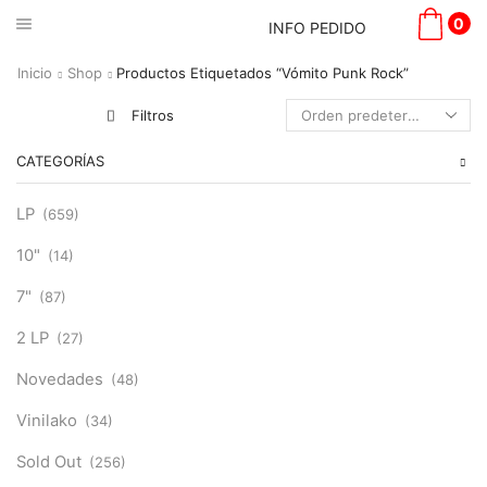
0
INFO PEDIDO
Inicio
Shop
Productos Etiquetados “Vómito Punk Rock”
Filtros
CATEGORÍAS
LP
(659)
10"
(14)
7"
(87)
2 LP
(27)
Novedades
(48)
Vinilako
(34)
Sold Out
(256)