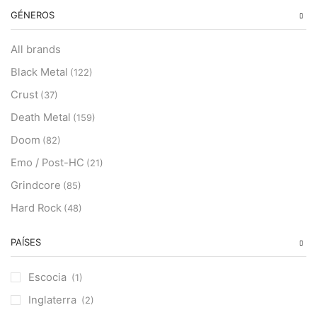
GÉNEROS
All brands
Black Metal
(122)
Crust
(37)
Death Metal
(159)
Doom
(82)
Emo / Post-HC
(21)
Grindcore
(85)
Hard Rock
(48)
Hardcore
(153)
PAÍSES
Heavy Metal
(91)
Otros
(38)
Escocia
(1)
Prog
(25)
Inglaterra
(2)