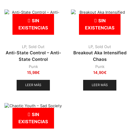
Punk
(146)
Sludge
(35)
SIN
SIN
Stoner
(22)
EXISTENCIAS
EXISTENCIAS
Thrash Metal
(108)
LP
,
Sold Out
LP
,
Sold Out
Anti-State Control – Anti-
Breakout Aka Intensified
State Control
Chaos
Punk
Punk
15,98
€
14,90
€
LEER MÁS
LEER MÁS
SIN
EXISTENCIAS