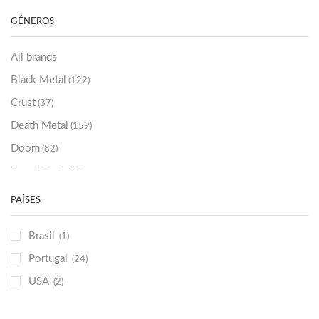
Sold Out
(256)
GÉNEROS
All brands
Black Metal
(122)
Crust
(37)
Death Metal
(159)
Doom
(82)
Emo / Post-HC
(21)
Grindcore
(85)
PAÍSES
Hard Rock
(48)
Brasil
(1)
Hardcore
(153)
Portugal
(24)
Heavy Metal
(91)
USA
(2)
Otros
(38)
Prog
(25)