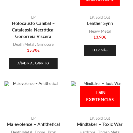
LP
LP
,
Sold Out
Holocausto Canibal –
Leather Synn
Catalepsia Necrótica:
Heavy Metal
Gonorreia Viscera
13,90
€
Death Metal
,
Grindcore
LEER MÁS
15,90
€
AÑADIR AL CARRITO
SIN
EXISTENCIAS
LP
LP
,
Sold Out
Malevolence – Antithetical
Mindtaker – Toxic War
Death Metal
,
Doom
,
Prog
Hardcore
,
Thrash Metal