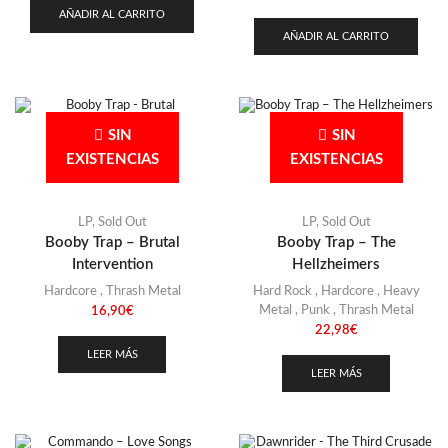
AÑADIR AL CARRITO
AÑADIR AL CARRITO
SIN
SIN
EXISTENCIAS
EXISTENCIAS
LP
,
Sold Out
LP
,
Sold Out
Booby Trap – Brutal
Booby Trap – The
Intervention
Hellzheimers
Hardcore
,
Thrash Metal
Hard Rock
,
Hardcore
,
Heavy
Metal
,
Punk
,
Thrash Metal
16,90
€
22,98
€
LEER MÁS
LEER MÁS