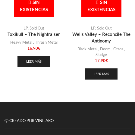
SIN
SIN
EXISTENCIAS
EXISTENCIAS
LP
,
Sold Out
LP
,
Sold Out
Toxikull – The Nightraiser
Wells Valley – Reconcile The
Antinomy
Heavy Metal
,
Thrash Metal
16,90
€
Black Metal
,
Doom
,
Otros
,
Sludge
17,90
€
LEER MÁS
LEER MÁS
Ⓒ CREADO POR VINILAKO