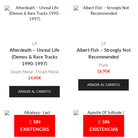
Punk
(146)
Sludge
(35)
Stoner
(22)
Thrash Metal
(108)
LP
LP
Afterdeath – Unreal Life
Albert Fish – Strongly Not
(Demos & Rare Tracks
Recommended
1990-1997)
Punk
16,90
€
Death Metal
,
Thrash Metal
14,90
€
AÑADIR AL CARRITO
AÑADIR AL CARRITO
SIN
SIN
EXISTENCIAS
EXISTENCIAS