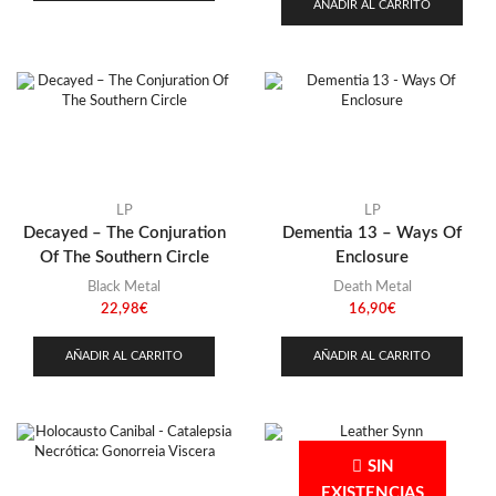
AÑADIR AL CARRITO
LP
LP
Decayed – The Conjuration
Dementia 13 – Ways Of
Of The Southern Circle
Enclosure
Black Metal
Death Metal
22,98
€
16,90
€
AÑADIR AL CARRITO
AÑADIR AL CARRITO
SIN
EXISTENCIAS