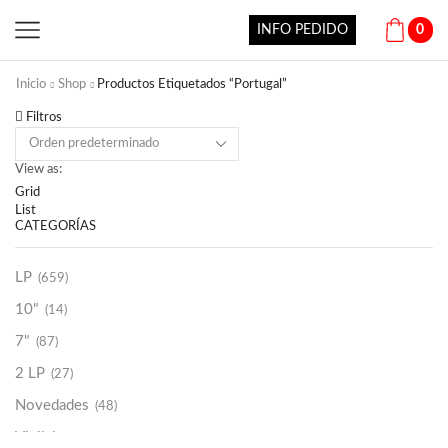
INFO PEDIDO
0
Inicio
Shop
Productos Etiquetados “Portugal”
Filtros
View as:
Grid
List
CATEGORÍAS
LP
(659)
10"
(14)
7"
(87)
2 LP
(27)
Novedades
(48)
Vinilako
(34)