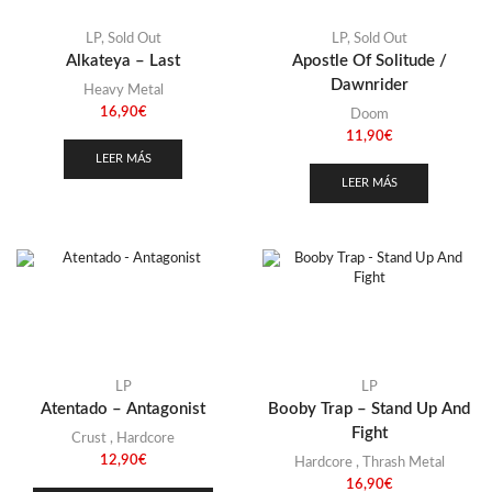
LP
,
Sold Out
LP
,
Sold Out
Alkateya – Last
Apostle Of Solitude /
Dawnrider
Heavy Metal
16,90
€
Doom
11,90
€
LEER MÁS
LEER MÁS
LP
LP
Atentado – Antagonist
Booby Trap – Stand Up And
Fight
Crust
,
Hardcore
12,90
€
Hardcore
,
Thrash Metal
16,90
€