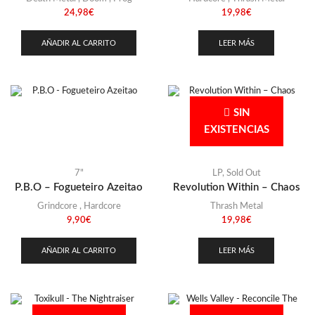
24,98
€
19,98
€
AÑADIR AL CARRITO
LEER MÁS
SIN
EXISTENCIAS
7"
LP
,
Sold Out
P.B.O – Fogueteiro Azeitao
Revolution Within – Chaos
Grindcore
,
Hardcore
Thrash Metal
9,90
€
19,98
€
AÑADIR AL CARRITO
LEER MÁS