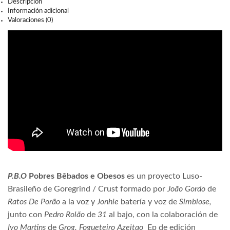
Descripción
Información adicional
Valoraciones (0)
P.B.O
Pobres Bêbados e Obesos
es un proyecto Luso-
Brasileño de Goregrind / Crust formado por
João Gordo
de
Ratos De Porão
a la voz y
Jonhie
batería y voz de
Simbiose,
junto con
Pedro Rolão
de
31
al bajo, con la colaboración de
Ivo Martins
de
Grog. Fogueteiro Azeitao
Ep de edición