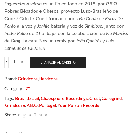
Fogueteiro Azeitao
es
un Ep editado en 2019, por
P.B.O
Pobres Bêbados e Obesos, proyecto Luso-Brasileño de
Gore / Grind / Crust formado por
João Gordo
de
Ratos De
Porão
a la voz y
Jonhie
batería y voz de
Simbiose,
junto con
Pedro Rolão
de
31
al bajo, con la colaboración de
Ivo Martins
de
Grog.
La cara B es un remix por
João Queirós y Luis
Lamelas de F.E.V.E.R
AÑADIR AL CARRITO
P.B.O
-
Fogueteiro
Brand:
Grindcore
,
Hardcore
Azeitao
cantidad
Category:
7"
Tags:
Brasil
,
brazil
,
Chaosphere Recordings
,
Crust
,
Goregrind
,
Grindcore
,
P.B.O
,
Portugal
,
Your Poison Records
Share: