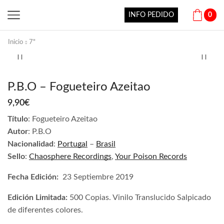
INFO PEDIDO
0
Inicio
7"
P.B.O – Fogueteiro Azeitao
9,90
€
Título
:
Fogueteiro Azeitao
Autor
:
P.B.O
Nacionalidad
:
Portugal
–
Brasil
Sello
:
Chaosphere Recordings
,
Your Poison Records
Fecha Edición:
23 Septiembre 2019
Edición Limitada:
500 Copias. Vinilo Translucido Salpicado
de diferentes colores.