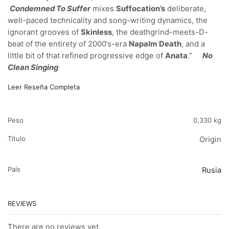
Condemned To Suffer
mixes
Suffocation’s
deliberate,
well-paced technicality and song-writing dynamics, the
ignorant grooves of
Skinless
, the deathgrind-meets-D-
beat of the entirety of 2000‘s-era
Napalm Death
, and a
little bit of that refined progressive edge of
Anata
.”
No
Clean Singing
Leer Reseña Completa
Peso
0,330 kg
Título
Origin
País
Rusia
REVIEWS
There are no reviews yet.