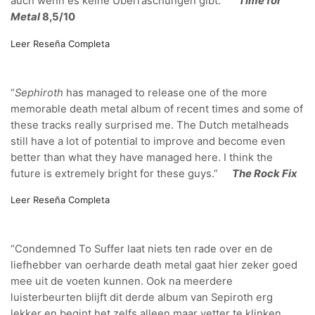
auch wenn es keine Überraschungen gibt.”
Time for
Metal
8,5/10
Leer Reseña Completa
“
Sephiroth
has managed to release one of the more
memorable death metal album of recent times and some of
these tracks really surprised me. The Dutch metalheads
still have a lot of potential to improve and become even
better than what they have managed here. I think the
future is extremely bright for these guys.”
The Rock Fix
Leer Reseña Completa
“Condemned To Suffer laat niets ten rade over en de
liefhebber van oerharde death metal gaat hier zeker goed
mee uit de voeten kunnen. Ook na meerdere
luisterbeurten blijft dit derde album van Sepiroth erg
lekker en begint het zelfs alleen maar vetter te klinken.