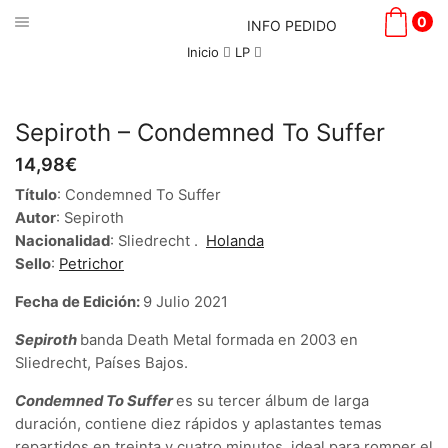
0
INFO PEDIDO
Inicio
LP
Sepiroth – Condemned To Suffer
14,98
€
Título
: Condemned To Suffer
Autor
: Sepiroth
Nacionalidad
: Sliedrecht .
Holanda
Sello
:
Petrichor
Fecha de Edición:
9 Julio 2021
Sepiroth
banda Death Metal formada en 2003 en
Sliedrecht, Países Bajos.
Condemned To Suffer
es su tercer álbum de larga
duración, contiene diez rápidos y aplastantes temas
repartidos en treinta y cuatro minutos, ideal para romper el