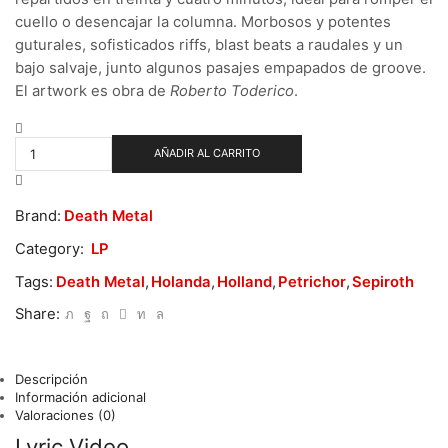
cuello o desencajar la columna. Morbosos y potentes
guturales, sofisticados riffs, blast beats a raudales y un
bajo salvaje, junto algunos pasajes empapados de groove.
El artwork es obra de
Roberto Toderico
.
Sepiroth
–
AÑADIR AL CARRITO
Condemned
To
Suffer
Brand:
Death Metal
cantidad
Category:
LP
Tags:
Death Metal
,
Holanda
,
Holland
,
Petrichor
,
Sepiroth
Share:
Descripción
Información adicional
Valoraciones (0)
Lyric Video