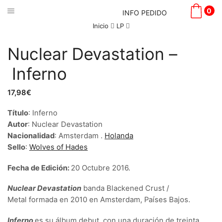
0
INFO PEDIDO
Inicio
LP
Nuclear Devastation –
Inferno
17,98
€
Título
: Inferno
Autor
: Nuclear Devastation
Nacionalidad
: Amsterdam .
Holanda
Sello
:
Wolves of Hades
Fecha de Edición:
20 Octubre 2016.
Nuclear Devastation
banda Blackened Crust /
Metal formada en 2010 en Amsterdam, Países Bajos.
Inferno
es su álbum debut, con una duración de treinta