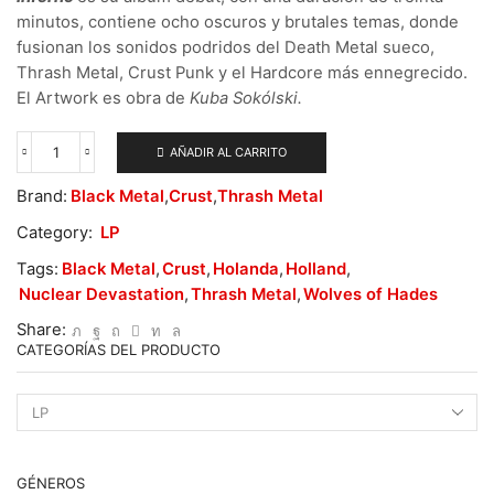
minutos, contiene ocho oscuros y brutales temas, donde
fusionan los sonidos podridos del Death Metal sueco,
Thrash Metal, Crust Punk y el Hardcore más ennegrecido.
El Artwork es obra de
Kuba Sokólski.
AÑADIR AL CARRITO
Nuclear
Devastation
Brand:
Black Metal
,
Crust
,
Thrash Metal
–
Inferno
Category:
LP
cantidad
Tags:
Black Metal
,
Crust
,
Holanda
,
Holland
,
Nuclear Devastation
,
Thrash Metal
,
Wolves of Hades
Share:
CATEGORÍAS DEL PRODUCTO
GÉNEROS