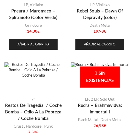
LP
,
Vinilako
LP
,
Vinilako
Pneura / Maromaco –
Rebel Souls – Dawn Of
Splitraioto (Color Verde)
Depravity (color)
Grindcore
Death Metal
14,00
€
19,98
€
AÑADIR AL CARRITO
AÑADIR AL CARRITO
SIN
EXISTENCIAS
7"
LP
,
2 LP
,
Sold Out
Restos De Tragedia / Coche
Rudra – Brahmavidya:
Bomba – Odio A La Pobreza
Immortal I
/ Coche Bomba
Black Metal
,
Death Metal
26,98
€
Crust
,
Hardcore
,
Punk
7,50
€