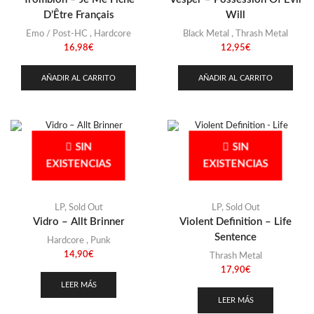
D’Être Français
Will
Emo / Post-HC
,
Hardcore
Black Metal
,
Thrash Metal
16,98
€
12,95
€
AÑADIR AL CARRITO
AÑADIR AL CARRITO
SIN
SIN
EXISTENCIAS
EXISTENCIAS
LP
,
Sold Out
LP
,
Sold Out
Vidro – Allt Brinner
Violent Definition – Life
Sentence
Hardcore
,
Punk
14,90
€
Thrash Metal
17,90
€
LEER MÁS
LEER MÁS