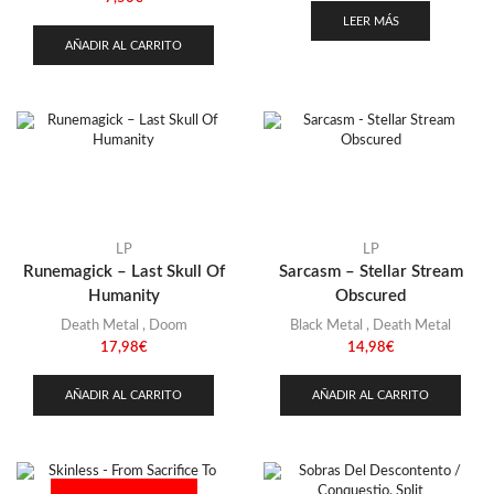
LEER MÁS
AÑADIR AL CARRITO
LP
LP
Runemagick – Last Skull Of
Sarcasm – Stellar Stream
Humanity
Obscured
Death Metal
,
Doom
Black Metal
,
Death Metal
17,98
€
14,98
€
AÑADIR AL CARRITO
AÑADIR AL CARRITO