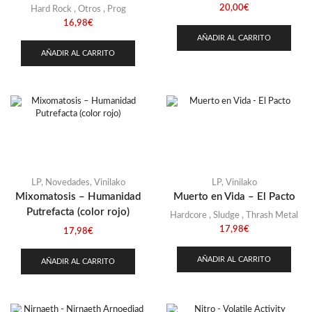
20,00
€
Hard Rock
,
Otros
,
Prog
Rusia
(1)
16,98
€
Singapur
(2)
AÑADIR AL CARRITO
AÑADIR AL CARRITO
Suecia
(7)
Ucrania
(1)
USA
(9)
LP
,
Novedades
,
Vinilako
LP
,
Vinilako
Mixomatosis – Humanidad
Muerto en Vida – El Pacto
Putrefacta (color rojo)
Hardcore
,
Sludge
,
Thrash Metal
17,98
€
17,98
€
AÑADIR AL CARRITO
AÑADIR AL CARRITO