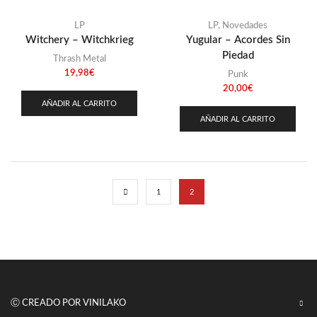
LP
LP
,
Novedades
Witchery – Witchkrieg
Yugular – Acordes Sin
Piedad
Thrash Metal
19,98
€
Punk
20,00
€
AÑADIR AL CARRITO
AÑADIR AL CARRITO
1
2
Ⓒ CREADO POR VINILAKO