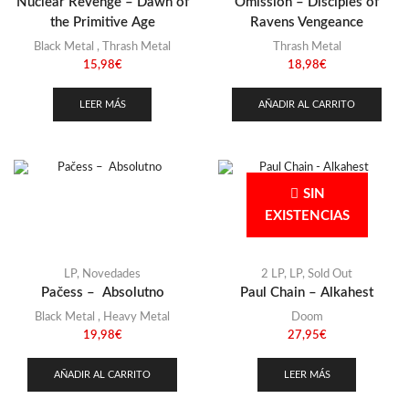
Nuclear Revenge – Dawn of
Omission – Disciples of
the Primitive Age
Ravens Vengeance
Black Metal
,
Thrash Metal
Thrash Metal
15,98
€
18,98
€
LEER MÁS
AÑADIR AL CARRITO
SIN
EXISTENCIAS
LP
,
Novedades
2 LP
,
LP
,
Sold Out
Pačess – Absolutno
Paul Chain – Alkahest
Black Metal
,
Heavy Metal
Doom
19,98
€
27,95
€
AÑADIR AL CARRITO
LEER MÁS