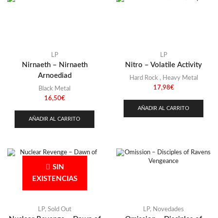
LP
LP
Nirnaeth – Nirnaeth
Nitro – Volatile Activity
Arnoediad
Hard Rock
,
Heavy Metal
17,98
€
Black Metal
16,50
€
AÑADIR AL CARRITO
AÑADIR AL CARRITO
SIN
EXISTENCIAS
LP
,
Sold Out
LP
,
Novedades