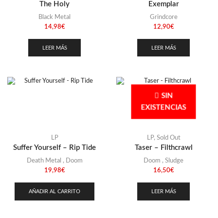
The Holy
Exemplar
Black Metal
Grindcore
14,98
€
12,90
€
LEER MÁS
LEER MÁS
SIN
EXISTENCIAS
LP
LP
,
Sold Out
Suffer Yourself – Rip Tide
Taser – Filthcrawl
Death Metal
,
Doom
Doom
,
Sludge
19,98
€
16,50
€
AÑADIR AL CARRITO
LEER MÁS