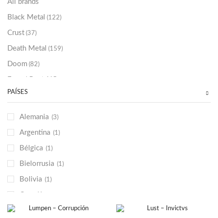
All brands
Black Metal
(122)
Crust
(37)
Death Metal
(159)
Doom
(82)
Emo / Post-HC
(21)
PAÍSES
Grindcore
(85)
Hard Rock
(48)
Alemania
(3)
Hardcore
(153)
Argentina
(1)
Heavy Metal
(91)
Bélgica
(1)
Otros
(38)
Bielorrusia
(1)
Prog
(25)
Bolivia
(1)
Punk
(146)
Canadá
(2)
Sludge
(35)
Chile
(1)