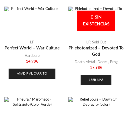
SIN
EXISTENCIAS
LP
LP
,
Sold Out
Perfect World – War Culture
Phlebotomized – Devoted To
God
Hardcore
14,98
€
Death Metal
,
Doom
,
Prog
17,98
€
AÑADIR AL CARRITO
LEER MÁS