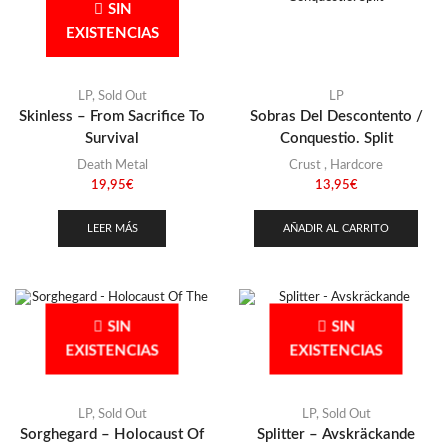
SIN
EXISTENCIAS
LP
,
Sold Out
LP
Skinless – From Sacrifice To
Sobras Del Descontento /
Survival
Conquestio. Split
Death Metal
Crust
,
Hardcore
19,95
€
13,95
€
LEER MÁS
AÑADIR AL CARRITO
SIN
SIN
EXISTENCIAS
EXISTENCIAS
LP
,
Sold Out
LP
,
Sold Out
Sorghegard – Holocaust Of
Splitter – Avskräckande