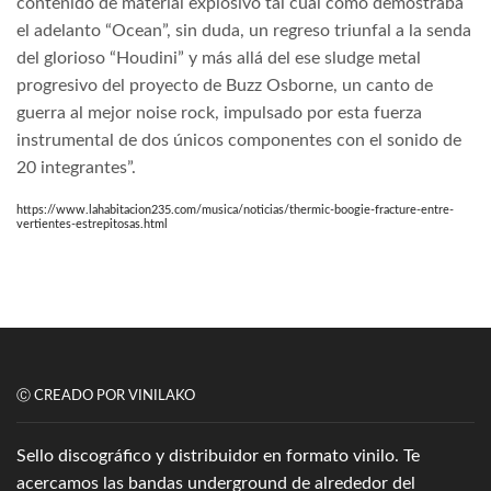
contenido de material explosivo tal cuál como demostraba
el adelanto “Ocean”, sin duda, un regreso triunfal a la senda
del glorioso “Houdini” y más allá del ese sludge metal
progresivo del proyecto de Buzz Osborne, un canto de
guerra al mejor noise rock, impulsado por esta fuerza
instrumental de dos únicos componentes con el sonido de
20 integrantes”.
https://www.lahabitacion235.com/musica/noticias/thermic-boogie-fracture-entre-
vertientes-estrepitosas.html
Ⓒ CREADO POR VINILAKO
Sello discográfico y distribuidor en formato vinilo. Te
acercamos las bandas underground de alrededor del