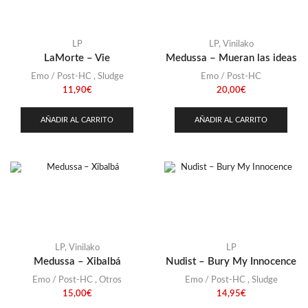
LP
LP
,
Vinilako
LaMorte – Vie
Medussa – Mueran las ideas
Emo / Post-HC
,
Sludge
Emo / Post-HC
11,90
€
20,00
€
AÑADIR AL CARRITO
AÑADIR AL CARRITO
LP
,
Vinilako
LP
Medussa – Xibalbá
Nudist – Bury My Innocence
Emo / Post-HC
,
Otros
Emo / Post-HC
,
Sludge
15,00
€
14,95
€