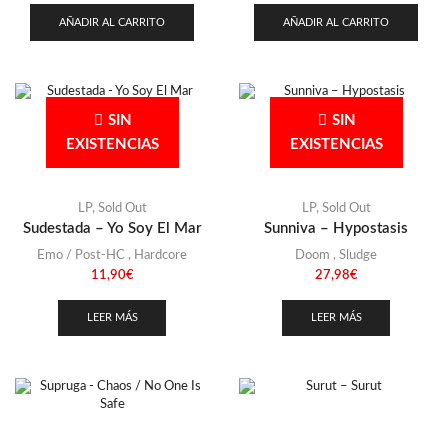
AÑADIR AL CARRITO
AÑADIR AL CARRITO
SIN
SIN
EXISTENCIAS
EXISTENCIAS
LP
,
Sold Out
LP
,
Sold Out
Sudestada – Yo Soy El Mar
Sunniva – Hypostasis
Emo / Post-HC
,
Hardcore
Doom
,
Sludge
11,90
€
27,98
€
LEER MÁS
LEER MÁS