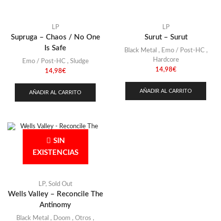
LP
LP
Supruga – Chaos / No One
Surut – Surut
Is Safe
Black Metal
,
Emo / Post-HC
,
Hardcore
Emo / Post-HC
,
Sludge
14,98
€
14,98
€
AÑADIR AL CARRITO
AÑADIR AL CARRITO
SIN
EXISTENCIAS
LP
,
Sold Out
Wells Valley – Reconcile The
Antinomy
Black Metal
,
Doom
,
Otros
,