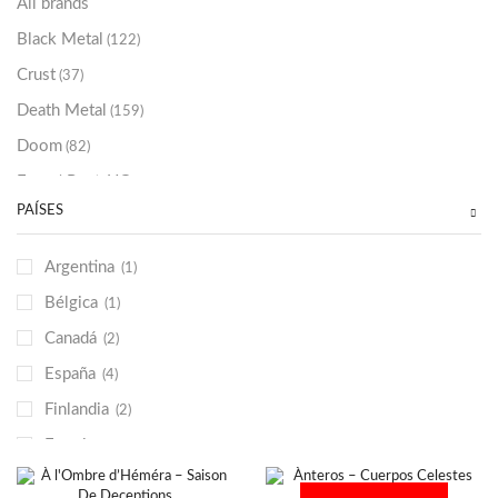
All brands
Black Metal
(122)
Crust
(37)
Death Metal
(159)
Doom
(82)
Emo / Post-HC
(21)
PAÍSES
Grindcore
(85)
Hard Rock
(48)
Argentina
(1)
Hardcore
(153)
Bélgica
(1)
Heavy Metal
(91)
Canadá
(2)
Otros
(38)
España
(4)
Prog
(25)
Finlandia
(2)
Punk
(146)
Francia
(1)
Sludge
(35)
Italia
(2)