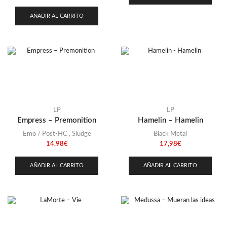
AÑADIR AL CARRITO
LP
LP
Empress – Premonition
Hamelin – Hamelin
Emo / Post-HC
,
Sludge
Black Metal
14,98
€
17,98
€
AÑADIR AL CARRITO
AÑADIR AL CARRITO