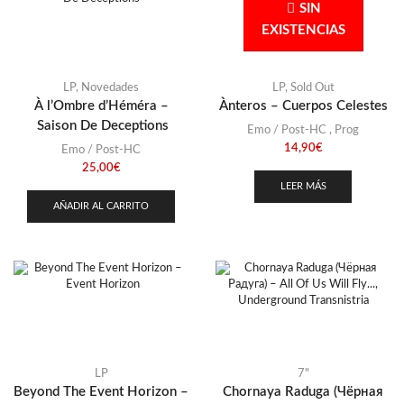
Stoner
(22)
SIN
Polonia
(1)
EXISTENCIAS
Thrash Metal
(108)
Portugal
(1)
Rusia
(1)
LP
,
Novedades
LP
,
Sold Out
Transnistria
(1)
À l’Ombre d’Héméra –
Ànteros – Cuerpos Celestes
Saison De Deceptions
Emo / Post-HC
,
Prog
14,90
€
Emo / Post-HC
25,00
€
LEER MÁS
AÑADIR AL CARRITO
LP
7"
Beyond The Event Horizon –
Chornaya Raduga (Чёрная