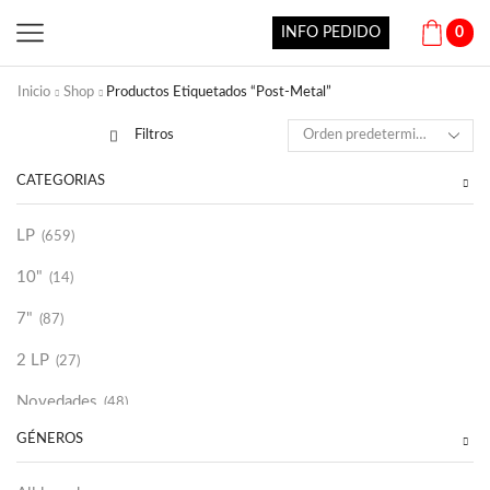
INFO PEDIDO
0
Inicio
Shop
Productos Etiquetados “Post-Metal”
Filtros
CATEGORÍAS
LP
(659)
10"
(14)
7"
(87)
2 LP
(27)
Novedades
(48)
GÉNEROS
Vinilako
(34)
Sold Out
(256)