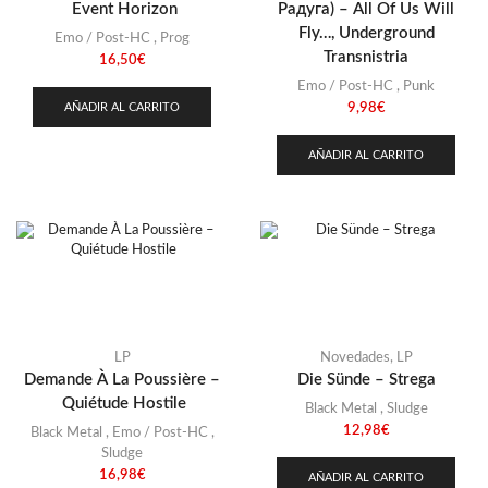
Event Horizon
Радуга) – All Of Us Will
Fly…, Underground
Emo / Post-HC
,
Prog
Transnistria
16,50
€
Emo / Post-HC
,
Punk
AÑADIR AL CARRITO
9,98
€
AÑADIR AL CARRITO
LP
Novedades
,
LP
Demande À La Poussière –
Die Sünde – Strega
Quiétude Hostile
Black Metal
,
Sludge
12,98
€
Black Metal
,
Emo / Post-HC
,
Sludge
16,98
€
AÑADIR AL CARRITO