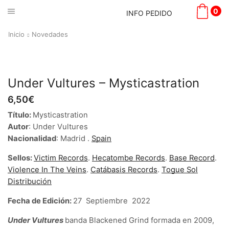
0
INFO PEDIDO
Inicio
Novedades
Under Vultures – Mysticastration
6,50
€
Título:
Mysticastration
Autor
: Under Vultures
Nacionalidad
: Madrid .
Spain
Sellos:
Victim Records
.
Hecatombe Records
.
Base Record
.
Violence In The Veins
.
Catábasis Records
.
Togue Sol
Distribución
Fecha de Edición:
27 Septiembre 2022
Under Vultures
banda Blackened Grind formada en 2009,