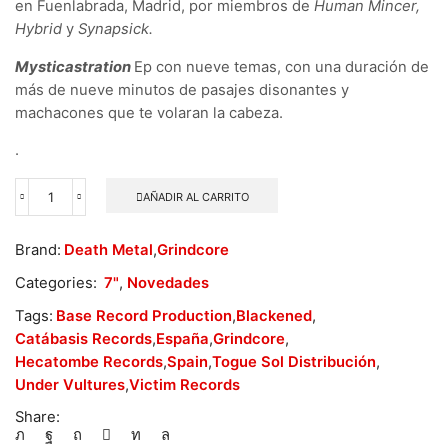
en Fuenlabrada, Madrid, por miembros de
Human
Mincer,
Hybrid
y
Synapsick.
Mysticastration
Ep con nueve temas, con una duración de
más de nueve minutos de pasajes disonantes y
machacones que te volaran la cabeza.
.
AÑADIR AL CARRITO
Under
Vultures
-
Brand:
Death Metal
,
Grindcore
Mysticastration
cantidad
Categories:
7"
,
Novedades
Tags:
Base Record Production
,
Blackened
,
Catábasis Records
,
España
,
Grindcore
,
Hecatombe Records
,
Spain
,
Togue Sol Distribución
,
Under Vultures
,
Victim Records
Share: