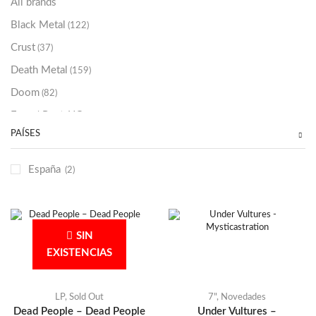
All brands
Black Metal
(122)
Crust
(37)
Death Metal
(159)
Doom
(82)
Emo / Post-HC
(21)
PAÍSES
Grindcore
(85)
Hard Rock
(48)
España
(2)
Hardcore
(153)
Heavy Metal
(91)
Otros
(38)
SIN
Prog
(25)
EXISTENCIAS
Punk
(146)
Sludge
(35)
LP
,
Sold Out
7"
,
Novedades
Dead People – Dead People
Under Vultures –