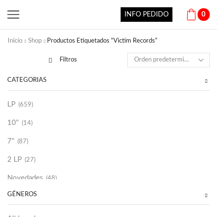
INFO PEDIDO
0
Inicio
Shop
Productos Etiquetados “Victim Records”
Filtros
CATEGORÍAS
LP
(659)
10"
(14)
7"
(87)
2 LP
(27)
Novedades
(48)
GÉNEROS
Vinilako
(34)
Sold Out
(256)