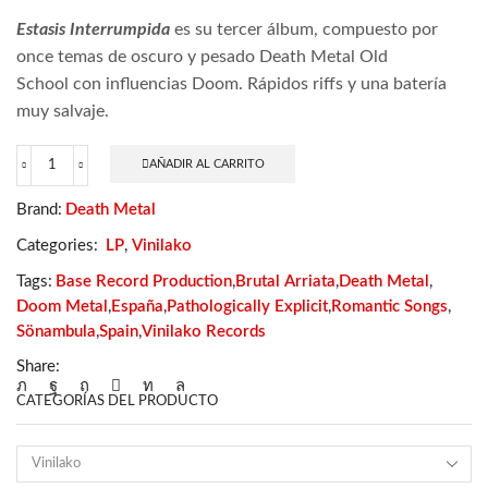
Estasis Interrumpida
es su tercer álbum, compuesto por
once temas de oscuro y pesado Death Metal Old
School con influencias Doom. Rápidos riffs y una batería
muy salvaje.
AÑADIR AL CARRITO
Sönambula
–
Brand:
Death Metal
Estasis
Interrumpida
Categories:
LP
,
Vinilako
cantidad
Tags:
Base Record Production
,
Brutal Arriata
,
Death Metal
,
Doom Metal
,
España
,
Pathologically Explicit
,
Romantic Songs
,
Sönambula
,
Spain
,
Vinilako Records
Share:
CATEGORÍAS DEL PRODUCTO