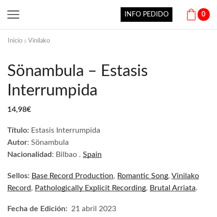
INFO PEDIDO
0
Inicio
Vinilako
Sönambula – Estasis
Interrumpida
14,98
€
Título:
Estasis Interrumpida
Autor
: Sönambula
Nacionalidad
: Bilbao .
Spain
Sellos:
Base Record Production
,
Romantic Song
,
Vinilako
Record
,
Pathologically Explicit Recording
,
Brutal Arriata
.
Fecha de Edición:
21 abril 2023