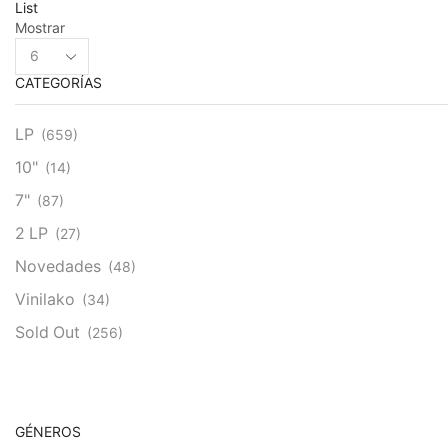
List
Mostrar
Products
per
CATEGORÍAS
page
LP
(659)
10"
(14)
7"
(87)
2 LP
(27)
Novedades
(48)
Vinilako
(34)
Sold Out
(256)
GÉNEROS