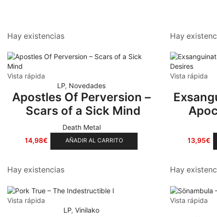
Sludge
(35)
Stoner
(22)
Hay existencias
Hay existenc
Thrash Metal
(108)
Vista rápida
Vista rápida
LP
,
Novedades
Apostles Of Perversion –
Exsangu
Scars of a Sick Mind
Apoc
Death Metal
14,98
€
13,95
€
AÑADIR AL CARRITO
Hay existencias
Hay existenc
Vista rápida
Vista rápida
LP
,
Vinilako