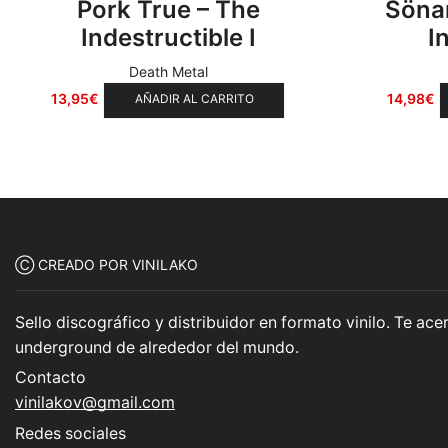
Pork True – The
Sönam
Indestructible I
I
Death Metal
13,95
€
14,98
€
AÑADIR AL CARRITO
Ⓒ CREADO POR VINILAKO
Sello discográfico y distribuidor en formato vinilo. Te a
underground de alrededor del mundo.
Contacto
vinilakov@gmail.com
Redes sociales