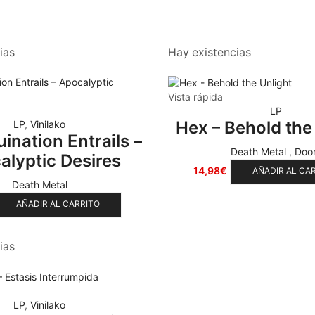
ias
Hay existencias
Vista rápida
LP
Hex – Behold the
LP
,
Vinilako
ination Entrails –
Death Metal
,
Doo
alyptic Desires
14,98
€
AÑADIR AL CA
Death Metal
AÑADIR AL CARRITO
ias
LP
,
Vinilako