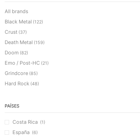
All brands
Black Metal
(122)
Crust
(37)
Death Metal
(159)
Doom
(82)
Emo / Post-HC
(21)
Grindcore
(85)
Hard Rock
(48)
Hardcore
(153)
Heavy Metal
(91)
PAÍSES
Otros
(38)
Costa Rica
(1)
Prog
(25)
España
(6)
Punk
(146)