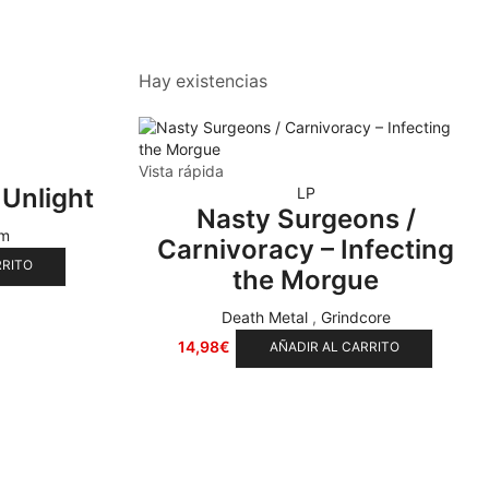
Hay existencias
Vista rápida
 Unlight
LP
Nasty Surgeons /
m
Carnivoracy – Infecting
RRITO
the Morgue
Death Metal
,
Grindcore
14,98
€
AÑADIR AL CARRITO