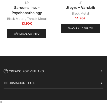
LP
LP
Sarcoma Inc. –
Utbyrd – Varskrik
Psychopathology
Black Metal
14,98
€
Black Metal
,
Thrash Metal
13,90
€
AÑADIR AL CARRITO
AÑADIR AL CARRITO
Ⓒ CREADO POR VINILAKO
INFORMACIÓN LEGAL