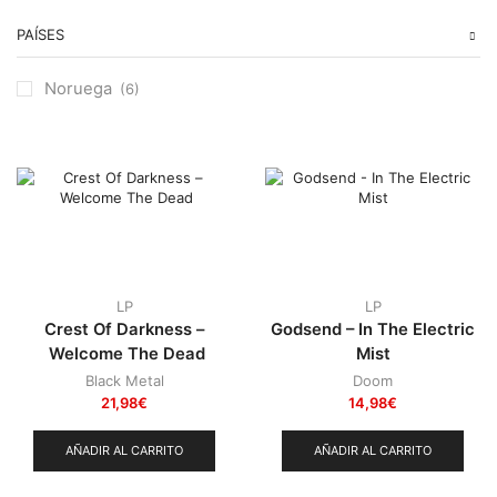
Heavy Metal
PAÍSES
(91)
Otros
(38)
Noruega
(6)
Prog
(25)
Punk
(146)
Sludge
(35)
Stoner
(22)
Thrash Metal
(109)
LP
LP
Crest Of Darkness –
Godsend – In The Electric
Welcome The Dead
Mist
Black Metal
Doom
21,98
€
14,98
€
AÑADIR AL CARRITO
AÑADIR AL CARRITO