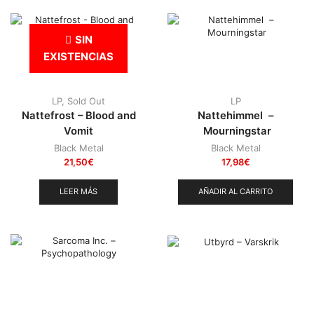
SIN
EXISTENCIAS
LP
,
Sold Out
LP
Nattefrost – Blood and
Nattehimmel –
Vomit
Mourningstar
Black Metal
Black Metal
21,50
€
17,98
€
LEER MÁS
AÑADIR AL CARRITO