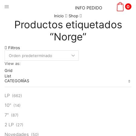
0
INFO PEDIDO
Inicio
Shop
Productos etiquetados
“Norge”
Filtros
View as:
Grid
List
CATEGORÍAS
LP
(662)
10"
(14)
7"
(87)
2 LP
(27)
Novedades
(50)