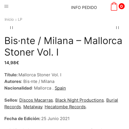
0
INFO PEDIDO
Inicio
LP
Bis·nte / Milana – Mallorca
Stoner Vol. I
14,98
€
Título:
Mallorca Stoner Vol. I
Autores
: Bis·nte / Milana
Nacionalidad
: Mallorca .
Spain
Sellos
:
Discos Macarras
.
Black Night Productions
.
Burial
Records
.
Metalway
.
Hecatombe Records
.
Fecha de Edición:
25 Junio 2021