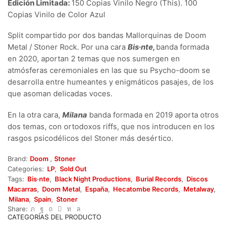
Edición Limitada:
150 Copias Vinilo Negro (This). 100
Copias Vinilo de Color Azul
Split compartido por dos bandas Mallorquinas de Doom
Metal / Stoner Rock. Por una cara
Bis·nte,
banda formada
en 2020, aportan 2 temas que nos sumergen en
atmósferas ceremoniales en las que su Psycho-doom se
desarrolla entre humeantes y enigmáticos pasajes, de los
que asoman delicadas voces.
En la otra cara,
Milana
banda formada en 2019 aporta otros
dos temas, con ortodoxos riffs, que nos introducen en los
rasgos psicodélicos del Stoner más desértico.
Brand:
Doom
,
Stoner
Categories:
LP
,
Sold Out
Tags:
Bis·nte
,
Black Night Productions
,
Burial Records
,
Discos
Macarras
,
Doom Metal
,
España
,
Hecatombe Records
,
Metalway
,
Milana
,
Spain
,
Stoner
Share:
CATEGORÍAS DEL PRODUCTO