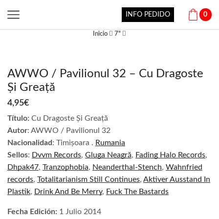
INFO PEDIDO
0
Inicio
7"
AWWO / Pavilionul 32 – Cu Dragoste
Și Greață
4,95
€
Título:
Cu Dragoste Și Greață
Autor
:
AWWO / Pavilionul 32
Nacionalidad
:
Timișoara
.
Rumania
Sellos
:
Dvvm Records
,
Gluga Neagră
,
Fading Halo Records
,
Dhpak47
,
Tranzophobia
,
Neanderthal-Stench
,
Wahnfried
records
,
Totalitarianism Still Continues
,
Aktiver Ausstand In
Plastik
,
Drink And Be Merry
,
Fuck The Bastards
Fecha Edición:
1 Julio 2014