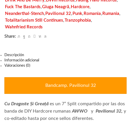
Drink And Be Merry
,
Dvvm Records
,
Fading Halo Records
,
Fuck The Bastards
,
Gluga Neagră
,
Hardcore
,
Neanderthal-Stench
,
Pavilionul 32
,
Punk
,
Romania
,
Rumania
,
Totalitarianism Still Continues
,
Tranzophobia
,
Wahnfried Records
Share:
Descripción
Información adicional
Valoraciones (0)
Bandcamp. Pavilionul 32
Cu Dragoste Și Greață
es un 7” Split compartido por las dos
banda de DIY Hardcore rumanas
AWWO
y
Pavilionul 32,
y
co-editado hasta por once sellos diferentes.