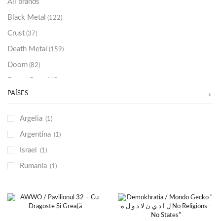
All brands
Black Metal
(122)
Crust
(37)
Death Metal
(159)
Doom
(82)
Emo / Post-HC
(21)
PAÍSES
Grindcore
(85)
Hard Rock
(48)
Argelia
(1)
Hardcore
(153)
Argentina
(1)
Heavy Metal
(91)
Israel
(1)
Otros
(38)
Rumanía
(1)
Prog
(25)
Punk
(146)
Sludge
(35)