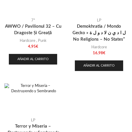
Stoner
(22)
Thrash Metal
(108)
7"
LP
AWWO / Pavilionul 32 – Cu
Demokhratia / Mondo
Dragoste Și Greață
Gecko » ل ا د ي ن لا د و ل ة
No Religions – No States”
Hardcore
,
Punk
4,95
€
Hardcore
16,98
€
AÑADIR AL CARRITO
AÑADIR AL CARRITO
LP
Terror y Miseria –