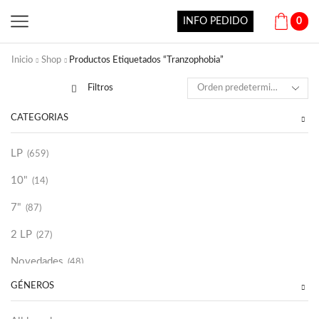
INFO PEDIDO
0
Inicio
Shop
Productos Etiquetados “Tranzophobia”
Filtros
CATEGORÍAS
LP
(659)
10"
(14)
7"
(87)
2 LP
(27)
Novedades
(48)
GÉNEROS
Vinilako
(34)
Sold Out
(256)