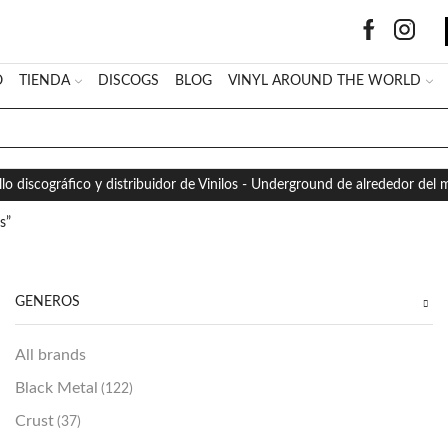
O
TIENDA
DISCOGS
BLOG
VINYL AROUND THE WORLD
SEARCH
INPUT
llo discográfico y distribuidor de Vinilos - Underground de alrededor del
s”
GÉNEROS
All brands
Black Metal
(122)
Crust
(37)