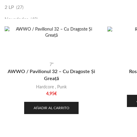
2 LP
(27)
Novedades
(48)
Vinilako
(34)
Sold Out
(256)
7"
AWWO / Pavilionul 32 – Cu Dragoste Și
Ros
Greață
Hardcore
,
Punk
4,95
€
AÑADIR AL CARRITO