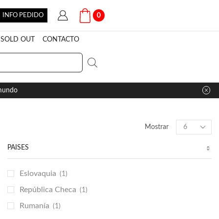
INFO PEDIDO
0
SOLD OUT
CONTACTO
 mundo
Products
Mostrar
per
page
PAÍSES
Eslovaquia
(1)
República Checa
(1)
Rumanía
(1)