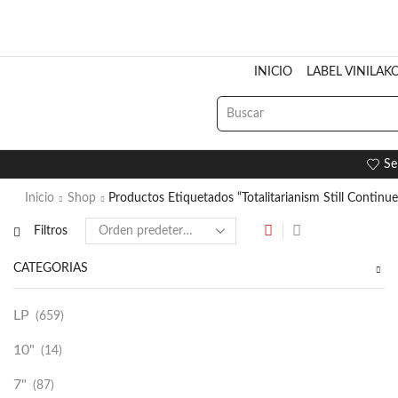
INICIO
LABEL VINILAK
Se
Inicio
Shop
Productos Etiquetados “Totalitarianism Still Continue
Filtros
CATEGORÍAS
LP
(659)
10"
(14)
7"
(87)