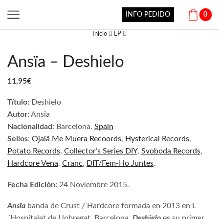
INFO PEDIDO
0
Inicio
LP
Ansïa – Deshielo
11,95
€
Título:
Deshielo
Autor
:
Ansï
a
Nacionalidad
:
Barcelona.
Spain
Sellos
:
Ojalä Me Muera Recoords
,
Hysterical Records
,
Potato Records
,
Collector’s Series DIY
,
Svoboda Records
,
Hardcore Vena
,
Cranc
,
DIT/Fem-Ho Juntes
.
Fecha Edición:
24 Noviembre 2015.
Ansïa
banda de Crust / Hardcore formada en 2013 en L
´Hospitalet de Llobregat, Barcelona.
Deshielo
es su primer