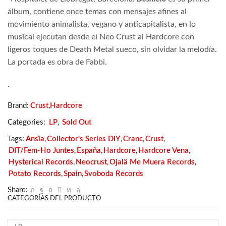
álbum, contiene once temas con mensajes afines al
movimiento animalista, vegano y anticapitalista, en lo
musical ejecutan desde el Neo Crust al Hardcore con
ligeros toques de Death Metal sueco, sin olvidar la melodía.
La portada es obra de Fabbi.
.
Brand:
Crust
,
Hardcore
Categories:
LP
,
Sold Out
Tags:
Ansïa
,
Collector's Series DIY
,
Cranc
,
Crust
,
DIT/Fem-Ho Juntes
,
España
,
Hardcore
,
Hardcore Vena
,
Hysterical Records
,
Neocrust
,
Ojalä Me Muera Records
,
Potato Records
,
Spain
,
Svoboda Records
Share:
CATEGORÍAS DEL PRODUCTO