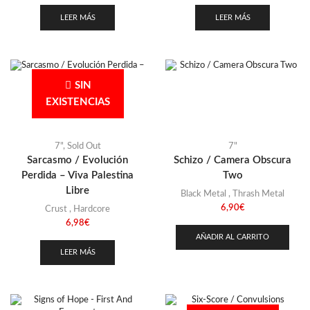
LEER MÁS
LEER MÁS
SIN
EXISTENCIAS
7"
,
Sold Out
7"
Sarcasmo / Evolución
Schizo / Camera Obscura
Perdida – Viva Palestina
Two
Libre
Black Metal
,
Thrash Metal
6,90
€
Crust
,
Hardcore
6,98
€
AÑADIR AL CARRITO
LEER MÁS