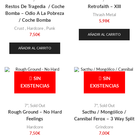
7"
7"
Restos De Tragedia / Coche
Retrofaith – XIII
Bomba – Odio A La Pobreza
Thrash Metal
/ Coche Bomba
5,98
€
Crust
,
Hardcore
,
Punk
AÑADIR AL CARRITO
7,50
€
AÑADIR AL CARRITO
SIN
SIN
EXISTENCIAS
EXISTENCIAS
7"
,
Sold Out
7"
,
Sold Out
Rough Ground – No Hard
Sacthu / Mongólico /
Feelings
Cannibal Ferox – 3 Way Split
Hardcore
Grindcore
7,50
€
7,00
€