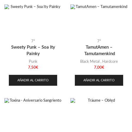
7"
7"
Sweety Punk – Soa Ity
TamutAmen –
Painky
Tamutamenkind
Punk
Black Metal
,
Hardcore
7,50
€
7,00
€
AÑADIR AL CARRITO
AÑADIR AL CARRITO