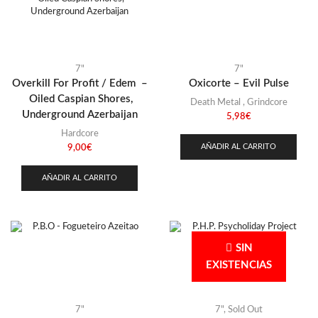
Stoner
(22)
Colombia
(2)
Thrash Metal
(108)
Ecuador
(1)
Escocia
(1)
7"
7"
Eslovaquia
(1)
Overkill For Profit / Edem –
Oxicorte – Evil Pulse
Oiled Caspian Shores,
España
Death Metal
,
Grindcore
(30)
Underground Azerbaijan
5,98
€
Francia
(3)
Hardcore
Grecia
AÑADIR AL CARRITO
9,00
€
(1)
Guyana
(1)
AÑADIR AL CARRITO
Inglaterra
(3)
Israel
(1)
Italia
(9)
SIN
Japón
(3)
EXISTENCIAS
Kirguistán
(1)
Kosovo
(1)
7"
7"
,
Sold Out