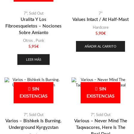
7"
,
Sold Out
7"
Uralita Y Los
Values Intact / At Half-Mast
Fibroesqueletos – Nociones
Hardcore
Sobre Amianto
5,90
€
Otros
,
Punk
AÑADIR AL CARRITO
5,95
€
LEER MÁS
SIN
SIN
EXISTENCIAS
EXISTENCIAS
7"
,
Sold Out
7"
,
Sold Out
Varios – Bishkek Is Burning.
Various – Never Mind The
Underground Kyrgyzstan
Taqwacores, Here Is The