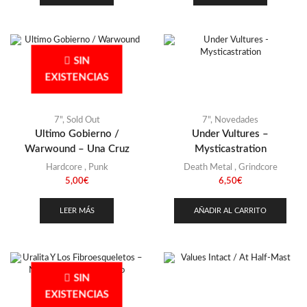
SIN
EXISTENCIAS
7"
,
Sold Out
7"
,
Novedades
Ultimo Gobierno /
Under Vultures –
Warwound – Una Cruz
Mysticastration
Hardcore
,
Punk
Death Metal
,
Grindcore
5,00
€
6,50
€
LEER MÁS
AÑADIR AL CARRITO
SIN
EXISTENCIAS