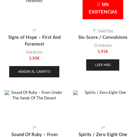
SIN
EXISTENCIAS
7"
7"
,
Sold Out
Signs of Hope – First And
Six-Score / Convulsions
Foremost
Grindcore
5,95
€
Hardcore
5,90
€
LEER MÁS
AÑADIR AL CARRITO
7"
7"
Sound Of Ruby – From
Spirits / Zero Eight One