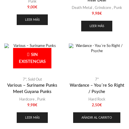
Real Deal
Punk
9,00
€
Death Metal
,
Grindcore
,
Punk
9,98
€
LEER MÁS
LEER MÁS
SIN
EXISTENCIAS
7"
,
Sold Out
7"
Various – Suriname Punks
Wardance – You´re So Right
Meet Guyana Punks
/ Psyche
Hardcore
,
Punk
Hard Rock
9,98
€
2,50
€
LEER MÁS
AÑADIR AL CARRITO