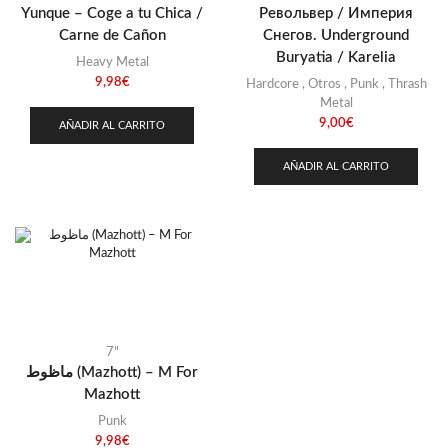
Yunque – Coge a tu Chica /
Револьвер / Империя
Carne de Cañon
Снегов. Underground
Buryatia / Karelia
Heavy Metal
9,98
€
Hardcore
,
Otros
,
Punk
,
Thrash
Metal
9,00
€
AÑADIR AL CARRITO
AÑADIR AL CARRITO
7"
ماظوط (Mazhott) – M For
Mazhott
Punk
9,98
€