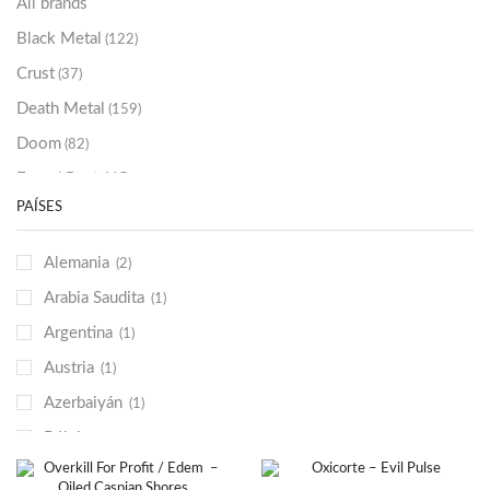
All brands
Black Metal
(122)
Crust
(37)
Death Metal
(159)
Doom
(82)
Emo / Post-HC
(21)
PAÍSES
Grindcore
(85)
Hard Rock
(48)
Alemania
(2)
Hardcore
(153)
Arabia Saudita
(1)
Heavy Metal
(91)
Argentina
(1)
Otros
(38)
Austria
(1)
Prog
(25)
Azerbaiyán
(1)
Punk
(146)
Bélgica
(1)
Sludge
(35)
Brasil
(2)