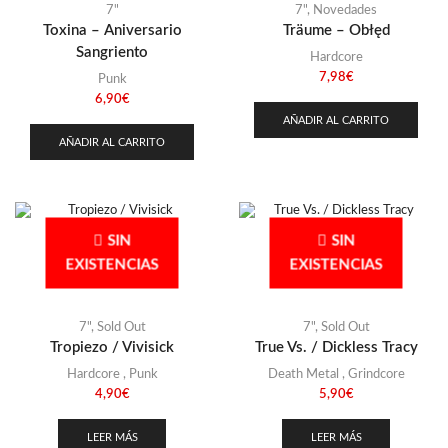
7"
7"
,
Novedades
Toxina – Aniversario
Träume – Obłęd
Sangriento
Hardcore
7,98
€
Punk
6,90
€
AÑADIR AL CARRITO
AÑADIR AL CARRITO
SIN
SIN
EXISTENCIAS
EXISTENCIAS
7"
,
Sold Out
7"
,
Sold Out
Tropiezo / Vivisick
True Vs. / Dickless Tracy
Hardcore
,
Punk
Death Metal
,
Grindcore
4,90
€
5,90
€
LEER MÁS
LEER MÁS