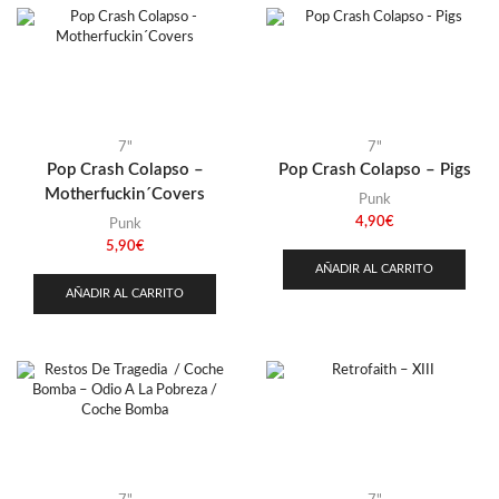
Transnistria
(1)
Uruguay
(1)
USA
(14)
Venezuela
(1)
7"
7"
Pop Crash Colapso –
Pop Crash Colapso – Pigs
Motherfuckin´Covers
Punk
4,90
€
Punk
5,90
€
AÑADIR AL CARRITO
AÑADIR AL CARRITO