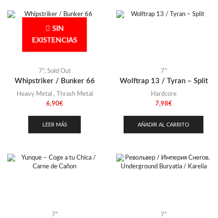
SIN
EXISTENCIAS
7"
,
Sold Out
7"
Whipstriker / Bunker 66
Wolftrap 13 / Tyran – Split
Heavy Metal
,
Thrash Metal
Hardcore
6,90
€
7,98
€
LEER MÁS
AÑADIR AL CARRITO
7"
7"