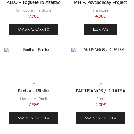
P.B.O – Fogueteiro Azeitao
P.H.P. Psycholiday Project
Libano
(1)
Grindcore
,
Hardcore
Hardcore
Madagascar
(1)
9,90
€
4,90
€
México
(1)
AÑADIR AL CARRITO
LEER MÁS
Pakistán
(1)
Perú
(1)
Polonia
(5)
Portugal
(3)
Rumanía
(1)
Rusia
(1)
7"
7"
Serbia
Pänika – Pänika
PARTISANOS / KIRATSA
(1)
Hardcore
,
Punk
Punk
Singapur
(1)
7,98
€
4,00
€
Siria
(1)
AÑADIR AL CARRITO
AÑADIR AL CARRITO
Suecia
(2)
Suriname
(1)