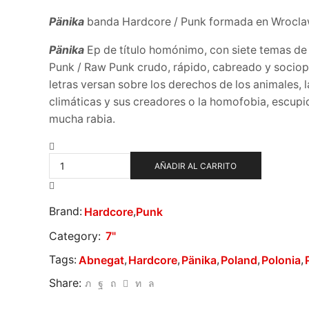
Pänika
banda Hardcore / Punk formada en Wroclaw
Pänika
Ep de título homónimo, con siete temas d
Punk / Raw Punk crudo, rápido, cabreado y sociopo
letras versan sobre los derechos de los animales, la
climáticas y sus creadores o la homofobia, escup
mucha rabia.
Pänika
–
AÑADIR AL CARRITO
Pänika
cantidad
Brand:
,
Hardcore
Punk
Category:
7"
Tags:
,
,
,
,
,
Abnegat
Hardcore
Pänika
Poland
Polonia
Share: