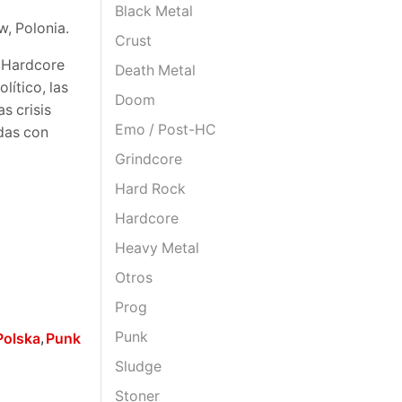
Black Metal
, Polonia.
Crust
e Hardcore
Death Metal
lítico, las
Doom
s crisis
Emo / Post-HC
idas con
Grindcore
Hard Rock
Hardcore
Heavy Metal
Otros
Prog
Punk
,
Polska
Punk
Sludge
Stoner