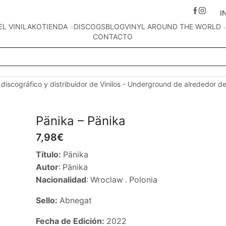
I
EL VINILAKO
TIENDA
DISCOGS
BLOG
VINYL AROUND THE WORLD
CONTACTO
Search
input
 discográfico y distribuidor de Vinilos - Underground de alrededor d
Pänika – Pänika
7,98
€
Título:
Pänika
Autor
: Pänika
Nacionalidad
: Wroclaw . Polonia
Sello:
Abnegat
Fecha de Edición:
2022