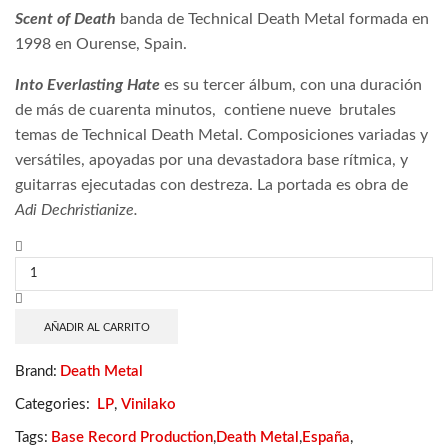
Scent of Death
banda de Technical Death Metal formada en
1998 en Ourense, Spain.
Into Everlasting Hate
es su tercer álbum, con una duración
de más de cuarenta minutos,
contiene nueve brutales
temas de Technical Death Metal. Composiciones variadas y
versátiles, apoyadas por una devastadora base rítmica, y
guitarras ejecutadas con destreza. La portada es obra de
Adi Dechristianize.
Scent
of
Death –
Into
Everlasting
AÑADIR AL CARRITO
Hate
cantidad
Brand:
Death Metal
Categories:
LP
,
Vinilako
Tags:
Base Record Production
,
Death Metal
,
España
,