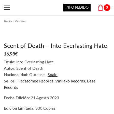
INFO PEDIDO
0
Inicio
Vinilako
Scent of Death – Into Everlasting Hate
16,98
€
Título
: Into Everlasting Hate
Autor
: Scent of Death
Nacionalidad
: Ourense
.
Spain
Sellos
:
Hecatombe Records
,
Vinilako Records
,
Base
Records
Fecha Edición:
21 Agosto
2023
Edición Limitada:
300 Copias.