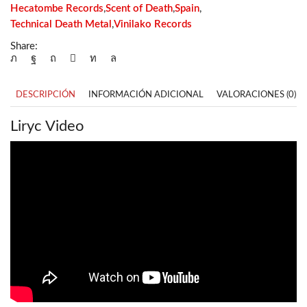
Hecatombe Records
,
Scent of Death
,
Spain
,
Technical Death Metal
,
Vinilako Records
Share:
DESCRIPCIÓN
INFORMACIÓN ADICIONAL
VALORACIONES (0)
Liryc Video