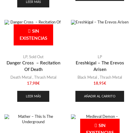
LEER MÁS
SIN
EXISTENCIAS
LP
,
Sold Out
LP
Danger Cross – Recitation
Ereshkigal – The Erevos
Of Death
Arisen
Death Metal
,
Thrash Metal
Black Metal
,
Thrash Metal
17,98
€
18,95
€
LEER MÁS
AÑADIR AL CARRITO
SIN
EXISTENCIAS