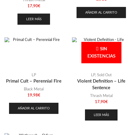
Thrash Metal
17,90
€
AÑADIR AL CARRITO
LEER MÁS
SIN
EXISTENCIAS
LP
LP
,
Sold Out
Primal Cult – Perennial Fire
Violent Definition – Life
Sentence
Black Metal
19,98
€
Thrash Metal
17,90
€
AÑADIR AL CARRITO
LEER MÁS