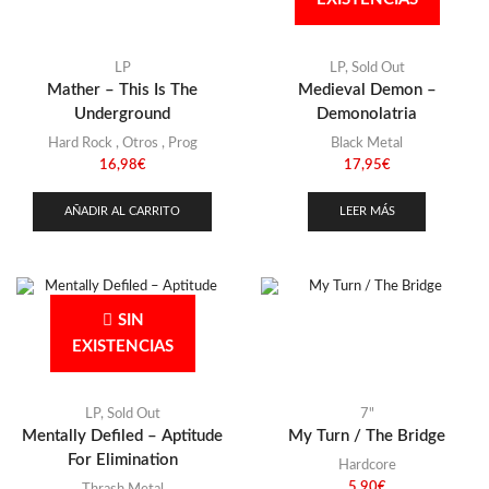
LP
LP
,
Sold Out
Mather – This Is The
Medieval Demon –
Underground
Demonolatria
Hard Rock
,
Otros
,
Prog
Black Metal
16,98
€
17,95
€
AÑADIR AL CARRITO
LEER MÁS
SIN
EXISTENCIAS
LP
,
Sold Out
7"
Mentally Defiled – Aptitude
My Turn / The Bridge
For Elimination
Hardcore
5,90
€