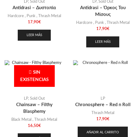
Stoner
(22)
LP
,
Sold Out
LP
,
Sold Out
Antidrasi – Δυστοπία
Antidrasi – Όρκος Του
Thrash Metal
(108)
Μίσους
Hardcore
,
Punk
,
Thrash Metal
17,90
€
Hardcore
,
Punk
,
Thrash Metal
17,90
€
LEER MÁS
LEER MÁS
SIN
EXISTENCIAS
LP
,
Sold Out
LP
Chainsaw – Filthy
Chronosphere – Red n Roll
Blasphemy
Thrash Metal
17,90
€
Black Metal
,
Thrash Metal
16,50
€
AÑADIR AL CARRITO