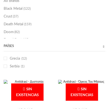
All brands
Black Metal
(122)
Crust
(37)
Death Metal
(159)
Doom
(82)
Emo / Post-HC
(21)
PAÍSES
Grindcore
(85)
Hard Rock
(48)
Grecia
(12)
Hardcore
(153)
Serbia
(1)
Heavy Metal
(91)
Otros
(38)
Prog
(25)
SIN
SIN
Punk
(146)
EXISTENCIAS
EXISTENCIAS
Sludge
(35)