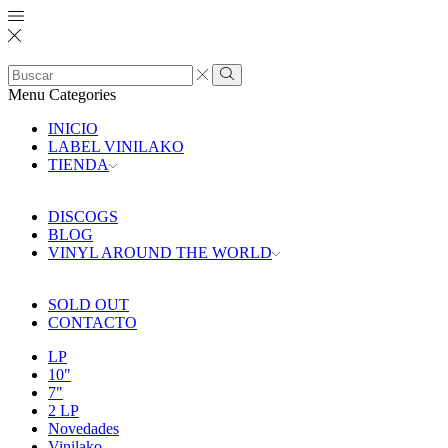
Search
input
Search
Menu
Categories
INICIO
LABEL VINILAKO
TIENDA
DISCOGS
BLOG
VINYL AROUND THE WORLD
SOLD OUT
CONTACTO
LP
10"
7"
2 LP
Novedades
Vinilako