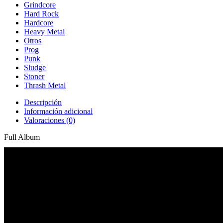
Grindcore
Hard Rock
Hardcore
Heavy Metal
Otros
Prog
Punk
Sludge
Stoner
Thrash Metal
Descripción
Información adicional
Valoraciones (0)
Full Album