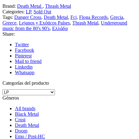
Brand:
Death Metal
,
Thrash Metal
Categories:
LP
,
Sold Out
Tags:
Danger Cross
,
Death Metal
,
Fcj
,
Floga Records
,
Grecia
,
Greece
,
Lejanos y Exóticos Países
,
Thrash Metal
,
Underground
music from the 80's 90's
,
Ελλάδα
Share:
Twitter
Facebook
Pinterest
Mail to friend
Linkedin
Whatsapp
Categorías del producto
Géneros
All brands
Black Metal
Crust
Death Metal
Doom
Emo / Post-HC