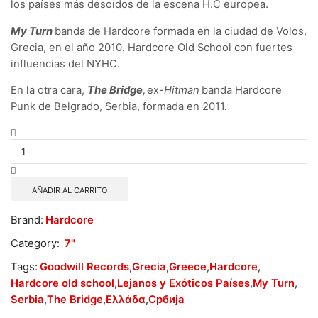
los países más desoídos de la escena H.C europea.
My Turn
banda de Hardcore formada en la ciudad de Volos,
Grecia, en el año 2010. Hardcore Old School con fuertes
influencias del NYHC.
En la otra cara,
The Bridge,
ex-
Hitman
banda Hardcore
Punk de Belgrado, Serbia, formada en 2011.
My
Turn
/
The
Bridge
AÑADIR AL CARRITO
cantidad
Brand:
Hardcore
Category:
7"
Tags:
Goodwill Records
,
Grecia
,
Greece
,
Hardcore
,
Hardcore old school
,
Lejanos y Exóticos Países
,
My Turn
,
Serbia
,
The Bridge
,
Ελλάδα
,
Србија