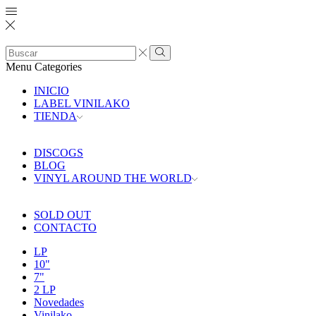
Search
input
Search
Menu
Categories
INICIO
LABEL VINILAKO
TIENDA
DISCOGS
BLOG
VINYL AROUND THE WORLD
SOLD OUT
CONTACTO
LP
10"
7"
2 LP
Novedades
Vinilako