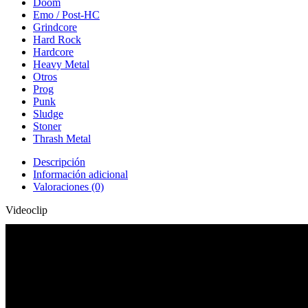
Doom
Emo / Post-HC
Grindcore
Hard Rock
Hardcore
Heavy Metal
Otros
Prog
Punk
Sludge
Stoner
Thrash Metal
Descripción
Información adicional
Valoraciones (0)
Videoclip