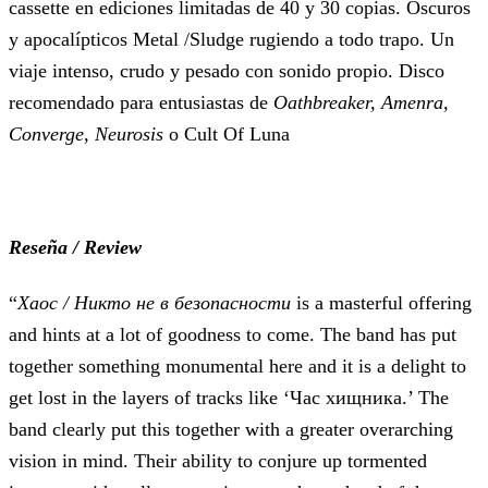
cassette en ediciones limitadas de 40 y 30 copias. Oscuros
y apocalípticos Metal /Sludge rugiendo a todo trapo. Un
viaje intenso, crudo y pesado con sonido propio. Disco
recomendado para entusiastas de
Oathbreaker, Amenra,
Converge
,
Neurosis
o
Cult Of Luna
Reseña / Review
“
Хаос / Никто не в безопасности
is a masterful offering
and hints at a lot of goodness to come. The band has put
together something monumental here and it is a delight to
get lost in the layers of tracks like ‘Час хищника.’ The
band clearly put this together with a greater overarching
vision in mind. Their ability to conjure up tormented