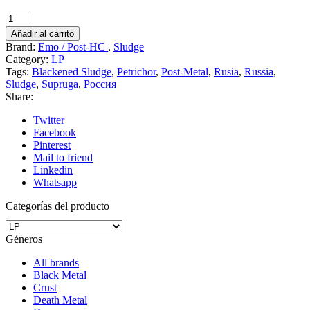
Supruga
-
Añadir al carrito
Chaos
Brand:
Emo / Post-HC
,
Sludge
/
Category:
LP
No
Tags:
Blackened Sludge
,
Petrichor
,
Post-Metal
,
Rusia
,
Russia
,
One
Sludge
,
Supruga
,
Россия
Is
Share:
Safe
cantidad
Twitter
Facebook
Pinterest
Mail to friend
Linkedin
Whatsapp
Categorías del producto
Géneros
All brands
Black Metal
Crust
Death Metal