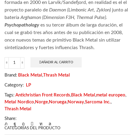
formada en 2000 en Larvik/Sandefjord, en realidad es el el
proyecto paralelo de
Daemon (Limbonic Art, Zyklon)
junto al
batería
Arghamon (Dimension F3H, Thermal Pulse).
Psychopathology
es su tercer álbum de larga duración, el
cual se grabó tres años antes de su publicación en 2008,
once nuevos temas de primitivo Black Metal sin utilizar
sintetizadores y fuertes influencias Thrash.
AÑADIR AL CARRITO
Sarcoma
Inc.
Brand:
Black Metal
,
Thrash Metal
–
Psychopathology
Category:
LP
cantidad
Tags:
Antichristian Front Records
,
Black Metal
,
metal europeo
,
Metal Nordico
,
Norge
,
Noruega
,
Norway
,
Sarcoma Inc.
,
Thrash Metal
Share:
CATEGORÍAS DEL PRODUCTO