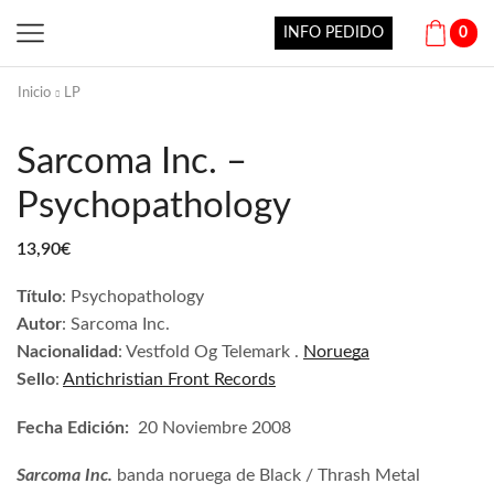
INFO PEDIDO
0
Inicio
LP
Sarcoma Inc. –
Psychopathology
13,90
€
Título
:
Psychopathology
Autor
: Sarcoma Inc.
Nacionalidad
:
Vestfold Og Telemark
.
Noruega
Sello
:
Antichristian Front Records
Fecha Edición:
20 Noviembre 2008
Sarcoma Inc.
banda noruega de Black / Thrash Metal