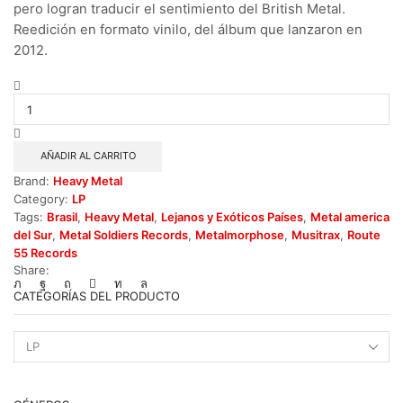
pero logran traducir el sentimiento del British Metal.
Reedición en formato vinilo, del álbum que lanzaron en
2012.
Metalmorphose
-
Máquina
dos
Sentidos
AÑADIR AL CARRITO
cantidad
Brand:
Heavy Metal
Category:
LP
Tags:
Brasil
,
Heavy Metal
,
Lejanos y Exóticos Países
,
Metal america
del Sur
,
Metal Soldiers Records
,
Metalmorphose
,
Musitrax
,
Route
55 Records
Share:
CATEGORÍAS DEL PRODUCTO