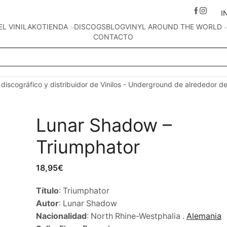
I
EL VINILAKO
TIENDA
DISCOGS
BLOG
VINYL AROUND THE WORLD
CONTACTO
Search
input
 discográfico y distribuidor de Vinilos - Underground de alrededor d
Lunar Shadow –
Triumphator
18,95
€
Título
: Triumphator
Autor
:
Lunar Shadow
Nacionalidad
:
North Rhine-Westphalia
.
Alemania