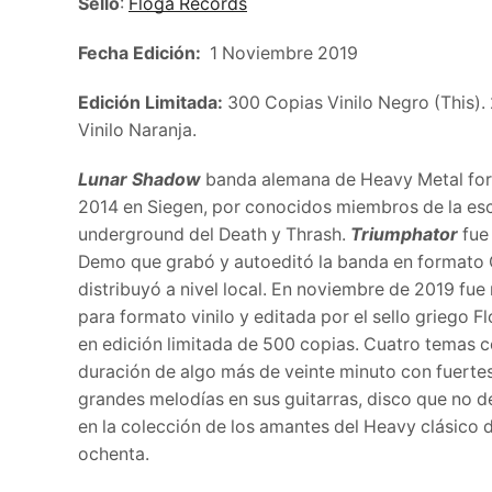
Sello
:
Floga
Records
Fecha Edición:
1 Noviembre 2019
Edición Limitada:
300 Copias Vinilo Negro (This).
Vinilo Naranja.
Lunar Shadow
banda alemana de Heavy Metal fo
2014 en Siegen, por conocidos miembros de la es
underground del Death y Thrash.
Triumphator
fue
Demo que grabó y autoeditó la banda en formato 
distribuyó a nivel local. En noviembre de 2019
fue
para formato vinilo y editada por el sello griego 
en edición limitada de 500 copias. Cuatro temas 
duración de algo más de veinte minuto con fuertes 
grandes melodías en sus guitarras, disco que no de
en la colección de los amantes del Heavy clásico d
ochenta.