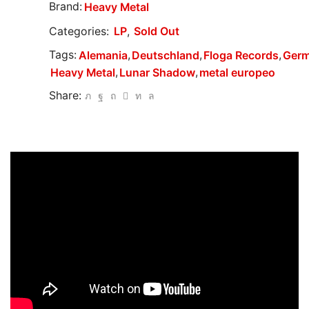
Brand:
Heavy Metal
Categories:
LP
,
Sold Out
Tags:
,
,
,
Alemania
Deutschland
Floga Records
Ger
,
,
Heavy Metal
Lunar Shadow
metal europeo
Share: