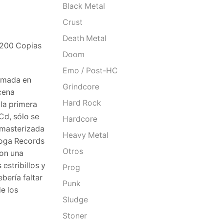
Black Metal
Crust
Death Metal
 200 Copias
Doom
Emo / Post-HC
rmada en
Grindcore
cena
Hard Rock
 la primera
Cd, sólo se
Hardcore
 masterizada
Heavy Metal
Floga Records
Otros
con una
estribillos y
Prog
bería faltar
Punk
e los
Sludge
Stoner