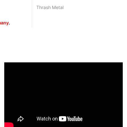
Thrash Metal
,
many