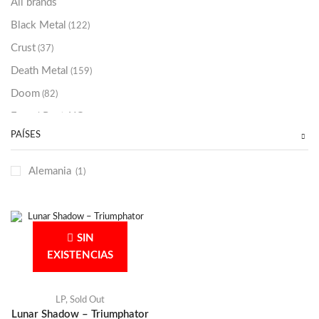
All brands
Black Metal
(122)
Crust
(37)
Death Metal
(159)
Doom
(82)
Emo / Post-HC
(21)
PAÍSES
Grindcore
(85)
Hard Rock
(48)
Alemania
(1)
Hardcore
(153)
Heavy Metal
(91)
Otros
(38)
SIN
Prog
(25)
EXISTENCIAS
Punk
(146)
Sludge
(35)
LP
,
Sold Out
Lunar Shadow – Triumphator