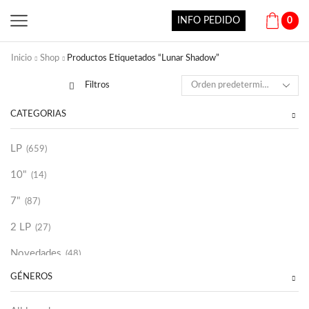
INFO PEDIDO
0
Inicio
Shop
Productos Etiquetados “Lunar Shadow”
Filtros
CATEGORÍAS
LP
(659)
10"
(14)
7"
(87)
2 LP
(27)
Novedades
(48)
GÉNEROS
Vinilako
(34)
Sold Out
(256)